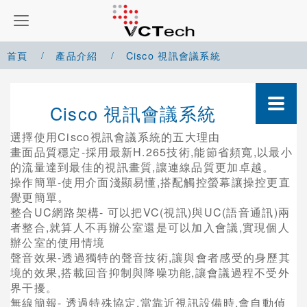
首頁
產品介紹
Cisco 視訊會議系統
Google Meet 解決方案
Cisco 視訊會議系統
Microsoft Teams 解決方案
選擇使用Cisco視訊會議系統的五大理由
畫面品質穩定-採用最新H.265技術,能節省頻寬,以最小
Zoom 解決方案
的流量達到最佳的視訊畫質,讓連線品質更加卓越。
操作簡單-使用介面淺顯易懂,搭配觸控螢幕讓操控更直
Cisco Webex 解決方案
覺更簡單。
整合UC網路架構- 可以把VC(視訊)與UC(語音通訊)兩
Yealink 視訊會議系統
者整合,就算人不再辦公室還是可以加入會議,實現個人
Cisco 視訊會議系統
辦公室的使用情境
聲音效果-透過獨特的聲音技術,讓與會者感受的身歷其
整合型系統(Codec)
境的效果,搭載回音抑制與降噪功能,讓會議過程不受外
界干擾。
網路架構系統
無線簡報- 透過特殊協定,當靠近視訊設備時,會自動偵