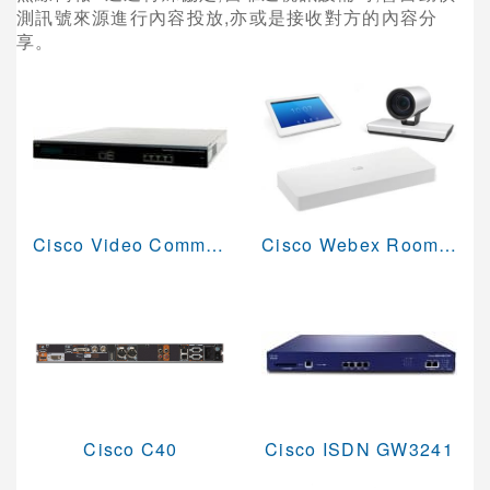
測訊號來源進行內容投放,亦或是接收對方的內容分
視訊會議軟體
享。
網真 Telepresence
會議室型視訊
桌上型視訊
視訊多點控制器
Cisco Video Communication Server (VCS)
Cisco Webex Room Kit Plus Precision 60
視訊系統管理
錄影及廣播設備
週邊設備與配件
POLYCOM 視訊會議系統
AVAYA視訊會議系統
Cisco C40
Cisco ISDN GW3241
VCPLUS雲端視訊會議服務