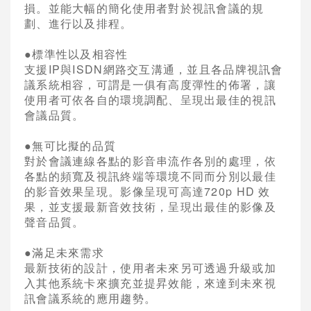
損。並能大幅的簡化使用者對於視訊會議的規
劃、進行以及排程。
●
標準性以及相容性
支援
IP
與
ISDN
網路交互溝通，並且各品牌視訊會
議系統相容，可謂是一俱有高度彈性的佈署，讓
使用者可依各自的環境調配、呈現出最佳的視訊
會議品質。
●
無可比擬的品質
對於會議連線各點的影音串流作各別的處理，依
各點的頻寬及視訊終端等環境不同而分別以最佳
的影音效果呈現。影像呈現可高達
720p HD
效
果，並支援最新音效技術，呈現出最佳的影像及
聲音品質。
●
滿足未來需求
最新技術的設計，使用者未來另可透過升級或加
入其他系統卡來擴充並提昇效能，來達到未來視
訊會議系統的應用趨勢。