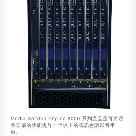
網路架構系統
視訊會議軟體
網真 Telepresence
會議室型視訊
桌上型視訊
視訊多點控制器
視訊系統管理
錄影及廣播設備
週邊設備與配件
POLYCOM 視訊會議系統
Media Service Engine 8000
系列產品是可將現
有架構的效能提昇十倍以上的視訊會議影音平
AVAYA視訊會議系統
台。