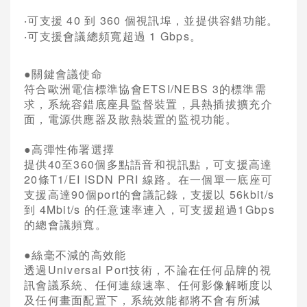
VCPLUS雲端視訊會議服務
可支援
40
到
360
個視訊埠，並提供容錯功能。
‧
可支援會議總頻寬超過
1 Gbps
。
‧
視訊研討會與活動規劃
Logitech視訊會議系統
●
關鍵會議使命
符合歐洲電信標準協會
ETSI/NEBS 3
的標準需
Jabra 整合通訊系統
求，系統容錯底座具監督裝置，具熱插拔擴充介
面，電源供應器及散熱裝置的監視功能。
Konftel UC整合通訊
●
高彈性佈署選擇
Vidyo 視訊會議系統
提供
40
至
360
個多點語音和視訊點，可支援高達
20
條
T1/EI ISDN PRI
線路。在一個單一底座可
AVer 視訊會議系統
支援高達
90
個
port
的會議記錄，支援以
56kbit/s
到
4Mbit/s
的任意速率連入，可支援超過
1Gbps
Cisco 語音與統一通訊
的總會議頻寬。
●
絲毫不減的高效能
透過
Universal Port
技術，不論在任何品牌的視
訊會議系統、任何連線速率、任何影像解晰度以
及任何畫面配置下，系統效能都將不會有所減