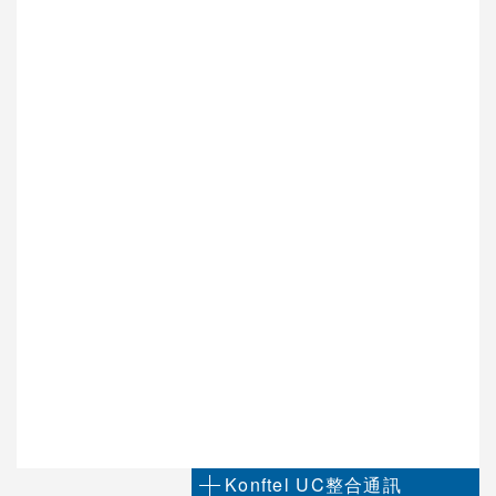
視訊會議軟體
視訊會議周邊
電話會議系統
Cisco 視訊會議系統
POLYCOM 視訊會議系統
AVAYA視訊會議系統
VCPLUS雲端視訊會議服務
視訊研討會與活動規劃
Logitech視訊會議系統
Jabra 整合通訊系統
Konftel UC整合通訊