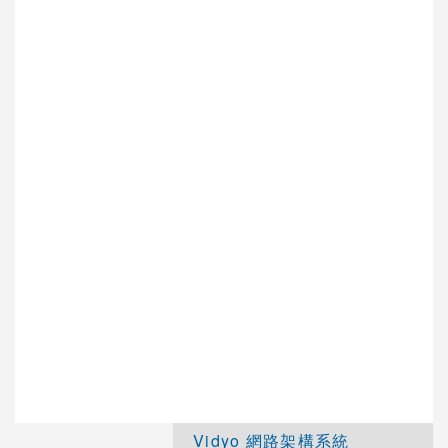
AVAYA視訊會議系統
VCPLUS雲端視訊會議服務
視訊研討會與活動規劃
Logitech視訊會議系統
Jabra 整合通訊系統
Konftel UC整合通訊
Vidyo 視訊會議系統
Vidyo 行動視訊系統
Vidyo 視訊會議軟體
Vidyo 會議室視訊系統
Vidyo 網路架構系統