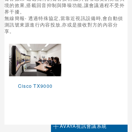
境的效果,搭載回音抑制與降噪功能,讓會議過程不受外
網路架構系統
界干擾。
無線簡報- 透過特殊協定,當靠近視訊設備時,會自動偵
視訊會議軟體
測訊號來源進行內容投放,亦或是接收對方的內容分
網真 Telepresence
享。
會議室型視訊
桌上型視訊
視訊多點控制器
視訊系統管理
Cisco TX9000
錄影及廣播設備
週邊設備與配件
POLYCOM 視訊會議系統
AVAYA視訊會議系統