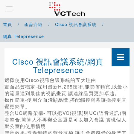
首頁
產品介紹
Cisco 視訊會議系統
網真 Telepresence
Google Meet 解決方案
Cisco 視訊會議系統/網真
Microsoft Teams 解決方案
Telepresence
Zoom 解決方案
選擇使用Cisco視訊會議系統的五大理由
畫面品質穩定-採用最新H.265技術,能節省頻寬,以最小
Cisco Webex 解決方案
的流量達到最佳的視訊畫質,讓連線品質更加卓越。
操作簡單-使用介面淺顯易懂,搭配觸控螢幕讓操控更直
Yealink 視訊會議系統
覺更簡單。
整合UC網路架構- 可以把VC(視訊)與UC(語音通訊)兩
Cisco 視訊會議系統
者整合,就算人不再辦公室還是可以加入會議,實現個人
辦公室的使用情境
整合型系統(Codec)
聲音效果-透過獨特的聲音技術,讓與會者感受的身歷其