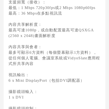
支援頻寬（接收）：
最低：
或
1 Mbps 720p30fps
2 Mbps 1080p60fps
最高：
在多點視訊流
36 Mbps
內容共享解析度：
最高可達
，或自動配置最高可達
1080p
QSXGA
畫面解析度
(2560 x 2048)
內容共享與會者：
最多可顯示
方資料（每個螢幕顯示
方資料），
6
1
從任何個人電腦、會議室系統或
應用程
VidyoSlate
式所共享內容
視訊輸出：
（包括
調配器）
6 x Mini DisplayPort
DVI
攝影鏡頭輸入：
1 x DVI
攝影鏡頭控制：