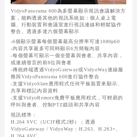
AVAYA視訊會議系統
為多螢幕顯示視訊會議解決方
VidyoPanorama 600
案，能夠透過其他的視訊系統如：個人桌上電
VCPLUS雲端視訊會議服務
腦、行動裝置和會議室進行視訊連線和輕鬆協作
整合。透過多達六個螢幕顯示
視訊研討會與活動規劃
個顯示螢幕每個螢幕最高分辨率可達
-6
1080p60
Logitech視訊會議系統
內容共享最多可同時顯示
方簡報內容
-
6
每個螢幕可顯示一個全螢幕與會者、共享內容，
-
Jabra 整合通訊系統
或連續發言的前
位與會者
8
傳統終端透過
或
連線服
-
VidyoGateway
VidyoWay
Konftel UC整合通訊
務與
進行協作整合
VidyoPanorama 600
支援
應用程式任何平板裝置來顯示、
-
VidyoSlate
Vidyo 視訊會議系統
共享和標記內容資料
支援
免費平板應用程式，可輕易的
Vidyo 行動視訊系統
-
VidyoRemote
呼叫與會者、控制
鏡頭和共享內容
PTZ
Vidyo 視訊會議軟體
視訊標準：
（
模式
秒）；透過
Vidyo 會議室視訊系統
H.264 SVC
UCIF
2
：
、
、
VidyoGateway / VidyoWay
H.263
H.263+
Vidyo 網路架構系統
H.264 AVC