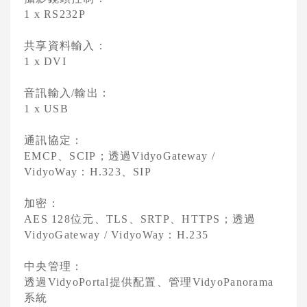
1 x RS232P
共享資料輸入：
1 x DVI
音訊輸入
輸出：
/
1 x USB
通訊協定：
、
；透過
EMCP
SCIP
VidyoGateway /
：
、
VidyoWay
H.323
SIP
加密：
位元、
、
、
；透過
AES 128
TLS
SRTP
HTTPS
：
VidyoGateway / VidyoWay
H.235
中央管理：
透過
提供配置、管理
VidyoPortal
VidyoPanorama
系統