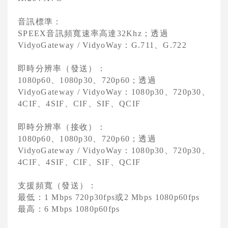
Vidyo 錄影及廣播設備
音訊標準：
音訊頻寬速率高達
；透過
SPEEX
32Khz
Vidyo 擬真視訊系統
：
、
VidyoGateway / VidyoWay
G.711
G.722
Vidyo 視訊會議架構
即時分辨率（發送）：
Vidyo 促銷優惠
、
、
；透過
1080p60
1080p30
720p60
：
、
、
VidyoGateway / VidyoWay
1080p30
720p30
AVer 視訊會議系統
、
、
、
、
4CIF
4SIF
CIF
SIF
QCIF
Cisco 語音與統一通訊
即時分辨率（接收）：
、
、
；透過
1080p60
1080p30
720p60
：
、
、
VidyoGateway / VidyoWay
1080p30
720p30
、
、
、
、
4CIF
4SIF
CIF
SIF
QCIF
支援頻寬（發送）：
最低：
或
1 Mbps 720p30fps
2 Mbps 1080p60fps
最高：
6 Mbps 1080p60fps