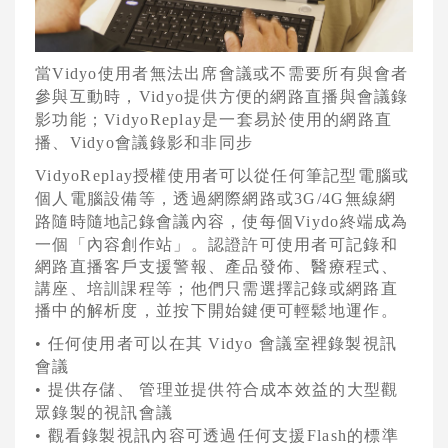
AVAYA視訊會議系統
VCPLUS雲端視訊會議服務
當
使用者無法出席會議或不需要所有與會者
Vidyo
參與互動時，
提供方便的網路直播與會議錄
Vidyo
視訊研討會與活動規劃
影功能；
是一套易於使用的網路直
VidyoReplay
播、
會議錄影和非同步
Vidyo
Logitech視訊會議系統
授權使用者可以從任何筆記型電腦或
VidyoReplay
Jabra 整合通訊系統
個人電腦設備等，透過網際網路或
無線網
3G/4G
路隨時隨地記錄會議內容，使每個
終端成為
Viydo
Konftel UC整合通訊
一個「內容創作站」。認證許可使用者可記錄和
網路直播客戶支援警報、產品發佈、醫療程式、
Vidyo 視訊會議系統
講座、培訓課程等；他們只需選擇記錄或網路直
播中的解析度，並按下開始鍵便可輕鬆地運作。
Vidyo 行動視訊系統
任何使用者可以在其
會議室裡錄製視訊
•
Vidyo
Vidyo 視訊會議軟體
會議
提供存儲、
管理並提供符合成本效益的大型觀
•
Vidyo 會議室視訊系統
眾錄製的視訊會議
觀看錄製視訊內容可透過任何支援
的標準
•
Flash
Vidyo 網路架構系統