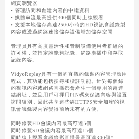
網頁瀏覽器
Vidyo 錄影及廣播設備
管理訪問和創建內容的中繼資料
•
媒體串流最高提供
個同時上線觀看
•
300
Vidyo 擬真視訊系統
支援本地儲存高達
小時的
視訊會議錄製
•
2500
HD
內容或透過網路連接儲存設備增加儲存空間
Vidyo 視訊會議架構
管理員具有高度靈活性和管制設備使用者群組的
Vidyo 促銷優惠
許可權，並指定誰能夠記錄、網路廣播中和存取
記錄內容。
AVer 視訊會議系統
Cisco 語音與統一通訊
具有一個的直觀的錄製內容管理應用
VidyoReplay
程式，其功能包括搜尋和標註功能。針對每個錄
的視訊內容或網路直播都會產生一個專用的超連
結網址，並且用戶可擇用
碼來保護內容與設置
PIN
訪問級別，因此共享這些經
安全加密的視
HTTPS
訊會議錄製內容變得前所未有的方便。
同時錄製
會議內容最高可達
個
HD
5
同時錄製
會議內容最高可達
個
SD
15
同時線上觀看會議錄影直播最高可達
個
300
*