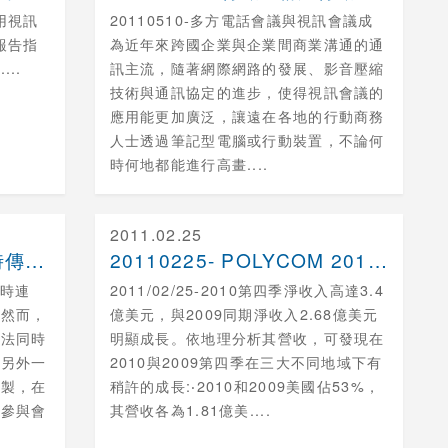
用視訊
20110510-多方電話會議與視訊會議成
報告指
為近年來跨國企業與企業間商業溝通的通
..
訊主流，隨著網際網路的發展、影音壓縮
技術與通訊協定的進步，使得視訊會議的
應用能更加廣泛，讓遠在各地的行動商務
人士透過筆記型電腦或行動裝置，不論何
時何地都能進行高畫....
2011.02.25
20110304- 視訊會議即時傳遞畫面 也能即時....
20110225- POLYCOM 2010第四季....
即時連
2011/02/25-2010第四季淨收入高達3.4
。然而，
億美元，與2009同期淨收入2.68億美元
無法同時
明顯成長。依地理分析其營收，可發現在
出另外一
2010與2009第四季在三大不同地域下有
錄製，在
稍許的成長:‧2010和2009美國佔53%，
未參與會
其營收各為1.81億美....