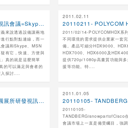
2011.02.11
20110217- 視訊會議=Skype= MSN....
廣義來說透過設備讓兩地
2011/02/14-POLYCOMHDX
時進行點對點連線，而一
不同環境的需求提供企業家一套
會議和Skype、MSN
備。產品可細分HDX9000、HDX
不疑有它，快速、方便與
HDX7000、HDX6000及HDX40
議」真的就是這麼簡單
提供720p/1080p高畫質功能與
就真的可以滿足與會者的
援等功能。特....
探討....
2011.01.05
20110120- 圓展所研發視訊會議 AVerC....
20110105-
TANDBERGisnowpartofCisc
會議市場上一直是備受矚目，強調..