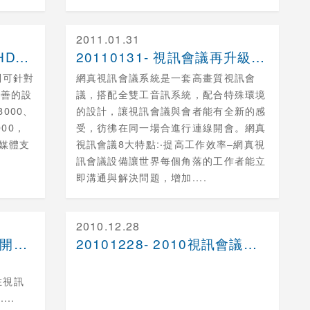
2011.01.31
20110211- POLYCOM HDX產品成為....
20110131- 視訊會議再升級- 網真視訊會議....
系列可針對
網真視訊會議系統是一套高畫質視訊會
完善的設
議，搭配全雙工音訊系統，配合特殊環境
8000、
的設計，讓視訊會議與會者能有全新的感
000，
受，彷彿在同一場合進行連線開會。網真
多媒體支
視訊會議8大特點:‧提高工作效率–網真視
訊會議設備讓世界每個角落的工作者能立
即溝通與解決問題，增加....
2010.12.28
20110105- TANDBERG開創網真視訊會....
20101228- 2010視訊會議市場大回顧 威....
o在視訊
..