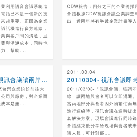
企業利用語音會議系統進
CDW報告：四分之三的企業將採
，電話已不是一個新的技
會議
根據CDW視訊會議企業調查
越來越重要。正因為企業
出，近兩年將有半數企業計畫導入..
會議話機進行多方連線，
企業與客戶間的溝通，且
旅費與溝通成本，同時也
，幫助....
2011.03.04
20110426- 視訊會議讓兩岸三地溝通零距離
近年來台灣企業紛紛前往大
2011/03/03-「視訊會議」強調
分公司與廠房，對企業而
線，讓兩地與會者可以立即溝通
本是無....
當兩地部分與會者因外物繁忙而
進行連線時，視訊會議在這時提
套解決方案。現場會議進行同時
會議結束後分享給現場與會者或
議人員，可針對部....