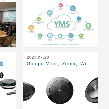
2021.07.26
打造Teams / Zoom 專屬會議室
Google Meet、Zoom、Webex、Te....