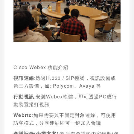
Cisco Webex
功能介紹
視訊連線
:
透過
H.323 / SIP
撥號，視訊設備或
第三方設備，如
: Polycom
、
Avaya
等
行動視訊
:
安裝
Webex
軟體，即可透過
PC
或行
動裝置撥打視訊
Webrtc
:
如果需要與不固定對象連線，可使用
訪客模式，分享連結即可一鍵加入會議
會議記錄
(
企業方案
)
:
將所有會議的內容錄製
(
包