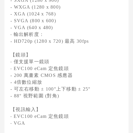
- SXGA (1280 x 960)
- WXGA (1280 x 800)
- XGA (1024 x 768)
- SVGA (800 x 600)
- VGA (640 x 480)
輸出解析度：
‧
最高
- HD720p (1280 x 720)
30fps
【鏡頭】
僅支援單一鏡頭
‧
定焦鏡頭
‧
EVC100 eCam
萬畫素
感應器
- 200
CMOS
倍數位縮放
- 4
可左右移動
上下移動
-
± 100°
± 25°
視野範圍
對角
- 88°
(
)
【視訊輸入】
定焦鏡頭
‧
EVC100 eCam
‧
VGA