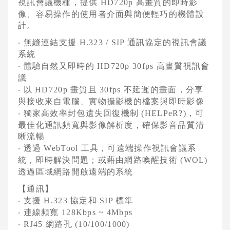
視訊會議機種，提供
高畫質的即時影
HD720p
像、容易操作的使用者介面與簡便輕巧的機體設
AVAYA視訊會議系統
計。
VCPLUS雲端視訊會議服務
無縫連結支援
通訊協定的視訊會議
‧
H.323 / SIP
系統
視訊研討會與活動規劃
體驗自然又即時的
高畫質視訊會
‧
HD720p 30fps
議
Logitech視訊會議系統
以
畫質且
不延遲的畫面，分享
‧
HD720p
30fps
Jabra 整合通訊系統
與接收來自電腦、實物攝影機的檔案與即時影像
獨家高效率封包遺失回復機制
，可
‧
(HELPeR?)
Konftel UC整合通訊
最佳化通訊頻寬與影像解析度，確保影音品質清
晰流暢
Vidyo 視訊會議系統
透過
工具，可遠端操作視訊會議系
‧
WebTool
統，即時解決問題；或藉由網路喚醒技術
(WOL)
AVer 視訊會議系統
透過區域網路開啟遠端的系統
AVer EVC系列
【通訊】
支援
協定和
標準
‧
H.323
SIP
AVer VC系列
連線頻寬
‧
128Kbps ~ 4Mbps
網路孔
‧
RJ45
(10/100/1000)
AVer 視訊會議軟體