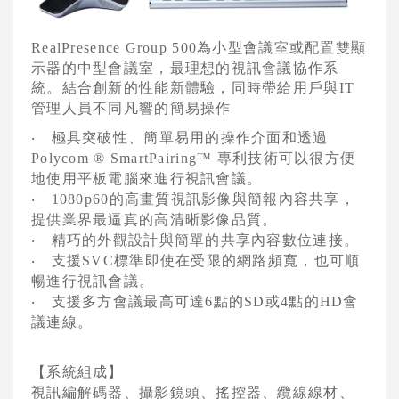
POLYCOM GROUP系列
為小型會議室或配置雙顯
RealPresence Group 500
POLYCOM 電話會議
示器的中型會議室，最理想的視訊會議協作系
統。結合創新的性能新體驗，同時帶給用戶與
IT
POLYCOM HDX系列
管理人員不同凡響的簡易操作
POLYCOM 行動視訊
極具突破性、簡單易用的操作介面和透過
‧
專利技術可以很方便
Polycom ® SmartPairing™
POLYCOM 視訊應用軟體
地使用平板電腦來進行視訊會議。
的高畫質視訊影像與簡報內容共享，
‧
1080p60
POLYCOM 視訊電話
提供業界最逼真的高清晰影像品質。
POLYCOM CX系列
精巧的外觀設計與簡單的共享內容數位連接。
‧
支援
標準即使在受限的網路頻寬，也可順
‧
SVC
POLYCOM 網真視訊系列
暢進行視訊會議。
支援多方會議最高可達
點的
或
點的
會
‧
6
SD
4
HD
POLYCOM 多點會議橋接平台
議連線。
錄影與串流服務
【系統組成】
AVAYA視訊會議系統
視訊編解碼器、攝影鏡頭、搖控器、纜線線材、