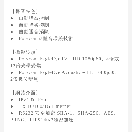
【聲音特色】
自動增益控制
●
自動降噪抑制
●
自動迴音消除
●
立體音環繞技術
●
Polycom
【攝影鏡頭】
－
、
倍或
●
Polycom EagleEye IV
HD 1080p60
4
倍光學變焦
12
－
、
●
Polycom EagleEye Acoustic
HD 1080p30
倍數位變焦
2
【網路介面】
●
IPv4 & IPv6
●
1 x 10/100/1G Ethernet
安全加密
、
、
、
●
RS232
SHA-1
SHA-256
AES
、
驗證加密
PRNG
FIPS140-2