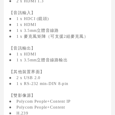
●
2 x HDMI 1.3
【音訊輸入】
鏡頭
●
1 x HDCI (
)
●
1 x HDMI
立體音線路
●
1 x 3.5mm
麥克風矩陣（可支援
組麥克風）
●
1 x
2
【音訊輸出】
●
1 x HDMI
立體音線路輸出
●
1 x 3.5mm
【其他裝置界面】
●
2 x USB 2.0
●
1 x RS-232 min-DIN 8-pin
【雙影像源】
●
Polycom People+Content IP
●
Polycom People+Content
●
H.239