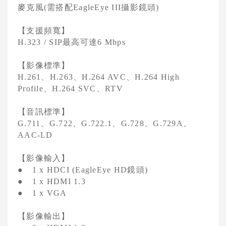
麥克風
需搭配
攝影鏡頭
(
EagleEye III
)
VCPLUS雲端視訊會議服務
【支援頻寬】
視訊研討會與活動規劃
最高可達
H.323 / SIP
6 Mbps
Logitech視訊會議系統
【影像標準】
Jabra 整合通訊系統
、
、
、
H.261
H.263
H.264 AVC
H.264 High
、
、
Profile
H.264 SVC
RTV
Konftel UC整合通訊
【音訊標準】
Vidyo 視訊會議系統
、
、
、
、
、
G.711
G.722
G.722.1
G.728
G.729A
AAC-LD
AVer 視訊會議系統
【影像輸入】
Cisco 語音與統一通訊
鏡頭
●
1 x HDCI (EagleEye HD
)
●
1 x HDMI 1.3
●
1 x VGA
【影像輸出】