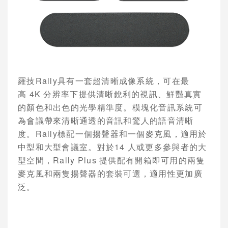
Cisco 視訊會議系統
POLYCOM 視訊會議系統
AVAYA視訊會議系統
VCPLUS雲端視訊會議服務
羅技
Rally
具有一套超清晰成像系統，可在最
高
4K
分辨率下提供清晰銳利的視訊、鮮豔真實
視訊研討會與活動規劃
的顏色和出色的光學精準度。模塊化音訊系統可
Logitech視訊會議系統
為會議帶來清晰通透的音訊和驚人的語音清晰
度。
Rally
標配一個揚聲器和一個麥克風，適用於
Jabra 整合通訊系統
中型和大型會議室。對於
14
人或更多參與者的大
型空間，
Rally Plus
提供配有開箱即可用的兩隻
Konftel UC整合通訊
麥克風和兩隻揚聲器的套裝可選，適用性更加廣
Vidyo 視訊會議系統
泛。
AVer 視訊會議系統
Cisco 語音與統一通訊