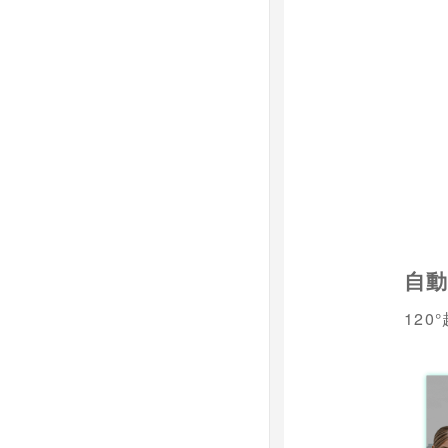
自
120