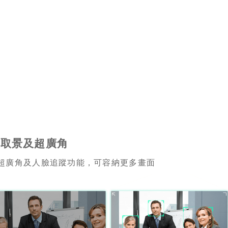
動取景及超廣角
°超廣角及人臉追蹤功能，可容納更多畫面