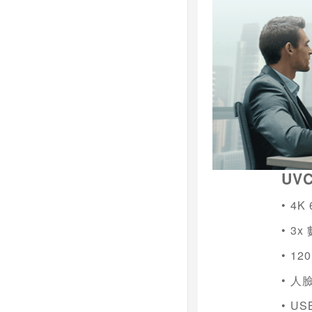
UVC
•
4K 
•
3x
•
120
• 
•
US