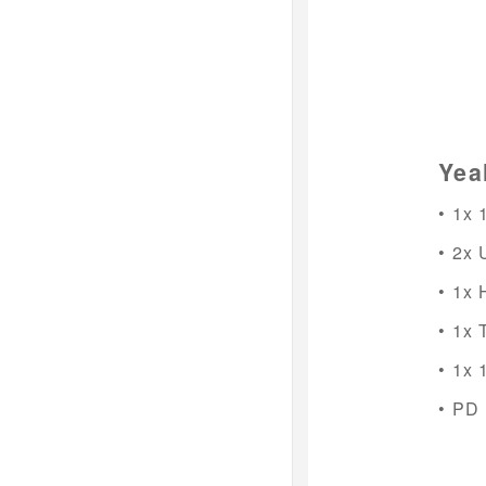
Yea
•
1x 
•
2x 
•
1x 
•
1x 
•
1x 
•
PD 