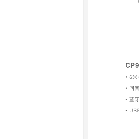
CP9
•
6
米
• 
• 藍
•
US