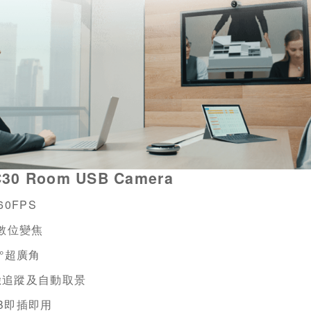
30 Room USB Camera
60FPS
數位變焦
°超廣角
人臉追蹤及自動取景
B
即插即用