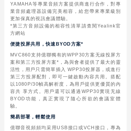
YAMAHA
等專業
⾳
頻
⽅
案提供商進
⾏
合作，對
專
業
⾳
頻處理器設備完美相容，給您帶來專業級別
更加保真的視訊會議體驗。
*
第三
⽅⾳
頻設備的相容性清單請查閱
Yealink
官
⽅網
站
便捷投屏共用，快速
BYOD
⽅
案
*
MVC860
⽀
持億聯獨有的
WPP30
⽅
案
⽆
線投屏
⽅
案和第三
⽅
投屏
⽅
案
*
，為與會者提供了最
⼤
的靈
活性，
⽤⼾
只需簡單插
⼊
WPP30
投屏器，或進
⾏
第三
⽅
投屏配對，即可
⼀
鍵啟動內容共用。搭配
以
1080P/30
幀
⾼
解析度，為
⽤⼾
提供更優質的內
容共
享
⽅
式。
⽤⼾
還可以通過
WPP30
實現
⽆
線
BYOD
功能，真正實現了隨
⼼
所欲的會議室體
驗。
簡易部署，輕鬆使
⽤
億聯
⾳
視頻頻均采
⽤
USB
接
⼝
或
VCH
接
⼝
，專為