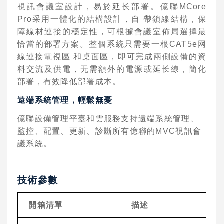
視訊會議室設計，易於延
⻓
部署。億聯
MCore
Pro
采
⽤⼀
體化的結構設計，
⾃
帶鎖線結構，保
障線材連接的穩定性，可根據會議室佈局選擇最
恰當的部署
⽅
案。整個系統只需要
⼀
根
CAT5e
⽹
線連接電視區
和桌
⾯
區，即可完成兩側設備的資
料交流及供電，
⽆
需額外的電源或延
⻓
線，簡化
部署，有效降低部署成本。
遠端系統管理，輕鬆
無
憂
億聯設備管理平臺和雲服務
⽀
持遠端系統管理、
監控、配置、更新、診斷所有億聯的
MVC
視訊會
議系統。
技術參數
開箱清單
描述