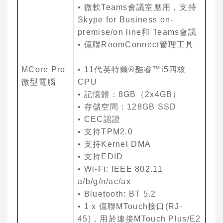
•
微軟
Teams
會議室應
⽤
，
⽀
持
Skype for Business on-
premise/on line
和
Teams
會議
•
億聯
RoomConnect
管理
⼯
具
MCore Pro
• 11
代英特爾
®
酷睿
™i5
四核
微型電腦
CPU
•
記憶體：
8GB
（
2x4GB
）
•
存儲空間：
128GB SSD
• CEC
認證
•
⽀
持
TPM2.0
•
⽀
持
Kernel DMA
•
⽀
持
EDID
• Wi-Fi: IEEE 802.11
a/b/g/n/ac/ax
• Bluetooth: BT 5.2
• 1 x
億聯
MTouch
接
⼝
(RJ-
45)
，
⽤
於連接
MTouch Plus/E2