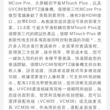
MCore Pro
、
⼤
屏觸控平板
MTouch Plus
，以及
Vidyo 視訊會議系統
UVC86
智慧
PTZ
攝像機。億聯第三代
MCore Pro
微型電腦兼顧了美觀與實
⽤
性，擁有
3
個
HDMI
接
AVer 視訊會議系統
⼝
，
⾃
帶
EDID
，為會議室提供靈活可靠的部署
⽅
Cisco 語音與統一通訊
案。
11.6
英
⼨
超
⼤
窄邊框觸控屏
MTouch Plus
是
億聯第三代的標誌性產品，億聯
MTouch Plus
將
創新性地
⽀
持多塊
⾯
板同時控制會議的
功能
*
，允
許多
⼈
同步進
⾏
會議操作，全
⾯
掌控會議進程。
新增第三
⽅
投屏，操作簡單，學習成本低，您可
⼀
鍵加
⼊
預約好的
各種平臺會議，快速開啟您的
會議體驗。億聯
UVC86
智能
PTZ
攝像機
⽀
持
⾃
動
框
⼈
像、語
⾳
追蹤、演講者追蹤模式等多種追蹤
功能，根據需要進
⾏⼈
像框選；可
⽀
持
4K
視頻輸
出，配有
12
倍光學變焦鏡頭，提供清晰
⽆
損的圖
像。
UVC86
通過精確再現每
⼀
個瞬間和細節，為
您提供
⾯
對
⾯
、智慧和流暢的視頻體驗。您可以
選擇搭配有線（
VCM35
，
VCM38
）或
⽆
線
⻨
克
⻛
VCM36-W
，作為
⽤
於拾
⾳
，適配桌
⾯
放置，