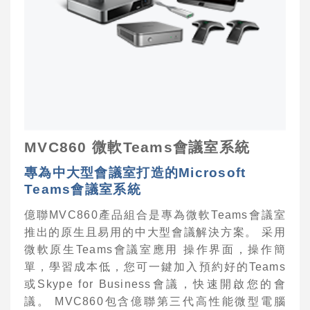
視訊會議軟體
視訊會議周邊
電話會議系統
Cisco 視訊會議系統
POLYCOM 視訊會議系統
MVC860
微軟
Teams
會議室系統
AVAYA視訊會議系統
專為中
⼤
型會議室打造的
Microsoft
VCPLUS雲端視訊會議服務
Teams
會議室系統
視訊研討會與活動規劃
億聯
MVC860
產品組合是專為微軟
Teams
會議室
推出的原
⽣
且易
⽤
的中
⼤
型會議解決
⽅
案。
采
⽤
Logitech視訊會議系統
微軟原
⽣
Teams
會議室應
⽤
操作界
⾯
，操作簡
單，學習成本低，您可
⼀
鍵加
⼊
預約好的
Teams
Jabra 整合通訊系統
或
Skype for Business
會議，快速開啟您的會
Konftel UC整合通訊
議。
MVC860
包含億聯第三代
⾼
性能微型電腦