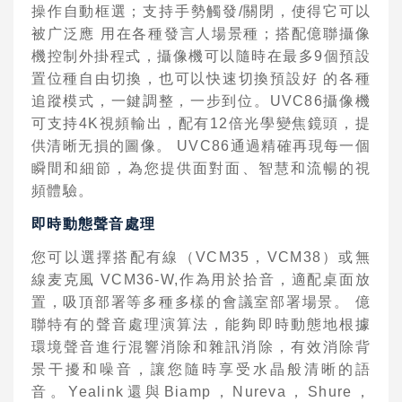
操作
⾃
動框選；
⽀
持
⼿
勢觸發
/
關閉，使得它可以
被
⼴
泛應
⽤
在各種發
⾔⼈
場景種；搭配億聯攝像
機控制外掛程式，攝像機可以隨時在最多
9
個預設
置位種
⾃
由切換，也可以快速切換預設好
的各種
追蹤模式，
⼀
鍵調整，
⼀
步到位。
UVC86
攝像機
可
⽀
持
4K
視頻輸出，配有
12
倍光學變焦鏡頭，提
供清晰
⽆
損的圖像。
UVC86
通過精確再現每
⼀
個
瞬間和細節，為您提供
⾯
對
⾯
、智慧和流暢的視
頻體驗。
即時動態聲
⾳
處理
您可以選擇搭配有線（
VCM35
，
VCM38
）或
無
線
⻨
克
風
VCM36-W,
作為
⽤
於拾
⾳
，適配桌
⾯
放
置，吸頂部署等多種多樣的會
議室部署場景。 億
聯特有的聲
⾳
處理演算法，能夠即時動態地根據
環境聲
⾳
進
⾏
混響消除和雜訊消除，有效消除背
景
⼲
擾和噪
⾳
，讓您隨時享受
⽔
晶般清晰的語
⾳
。
Yealink
還與
Biamp
，
Nureva
，
Shure
，