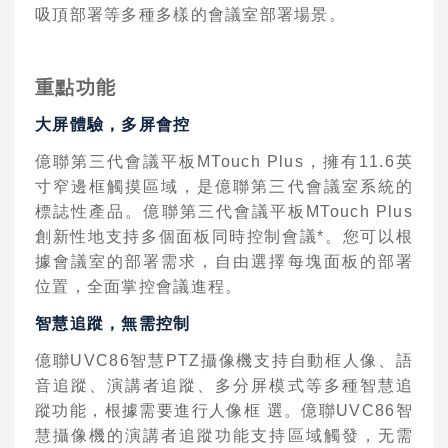
吸頂部署等多種多樣的會議室部署場景。
重點功能
⼤
屏體驗，多屏會控
億聯第三代會議平板
MTouch Plus
，擁有
11.6
英
⼨
窄邊框觸摸區域，是億聯第三代會議室系統的
標誌性產品。億聯第三代會
議平板
MTouch Plus
創新性地
⽀
持多個
⾯
板同時控制會議
*
。您可以根
據會議室的部署需求，
⾃
由
選擇每塊
⾯
板的部署
位置，
全
⾯
掌控會議進程。
智慧追蹤，
無
需控制
億聯
UVC86
智慧
PTZ
攝像機
⽀
持
⾃
動框
⼈
像、語
⾳
追蹤、演講者追蹤、多分屏模式等多種智慧追
蹤功能，根據需要進
⾏⼈
像框
選。億聯
UVC86
智
慧攝像機的演講者追蹤功能
⽀
持區域觸發，
⽆
需