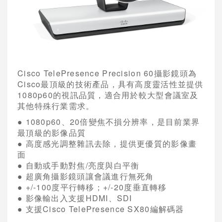
網路架構系統
視訊會議軟體
網真 Telepresence
會議室型視訊
Cisco TelePresence Precision 60
攝影鏡頭為
Cisco
最頂級的技術產品，具有高度靈活性並提供
桌上型視訊
1080p60
的視訊品質，適合用於較大型會議室及
其他特殊行業需求。
視訊多點控制器
● 1080p60
、
20
倍變焦不損分辨率，是目前業界
視訊系統管理
最頂級的影像品質
●
高度感光調整雜訊去除，提供更優質的影像畫
錄影及廣播設備
面
●
自動或手動對焦
/
亮度與白平衡
週邊設備與配件
●
超廣角攝影鏡頭讓會議進行無死角
● +/-100
度平行轉移；
+/-20
度垂直轉移
POLYCOM 視訊會議系統
●
影像輸出入支援
HDMI
、
SDI
●
支援
Cisco TelePresence SX80
編解碼器
AVAYA視訊會議系統