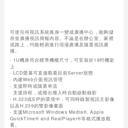
網路架構系統
視訊會議軟體
網真 Telepresence
可使任何視訊系統搖身一變成廣播中心，能夠儲
存並廣播視訊簡報內容。不論是在辦公室、家裡
會議室型視訊
或路上，均能輕易進行現場廣播及隨選視訊廣
播。
桌上型視訊
1U
機身符合標準機櫃尺寸，可安裝於
19
吋機架
‧
視訊多點控制器
上
LCD
螢幕可直接觀看目前
Server
狀態
‧
視訊系統管理
內建
Web
介面視訊管理
‧
支援即時或隨選串流
錄影及廣播設備
‧
支援排程，或撥出撥入時自動啟動錄影
‧
週邊設備與配件
H.323
或
SIP
的環境中，可同時錄製視訊主影像
‧
以及
H.239
的雙影像畫面
POLYCOM 視訊會議系統
支援
Microsoft Windows Media®, Apple
‧
QuickTime® and RealPlayer®
等格式播放觀
AVAYA視訊會議系統
看。