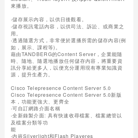
來播放。
儲存展示內容，以供日後觀看。
‧
儲存視訊電話內容，以供司法、訴訟、或商業之
‧
用。
透過隨選方式，非常便於選播所需的儲存內容
(
例
‧
如，展示、課程等
)
。
藉由
TANDBERG
的
Content Server
，企業能隨
時、隨地、隨選地播放任何儲存內容，將重要資
訊分享給更多人，以便充分運用現有專業知識資
源，提升生產力。
Cisco Telepresence Content Server 5.0
Cisco Telepresence Content Server 5.0
新版
本，功能更強大、更齊全
可自訂網路介面名稱
‧
全新錄製介面
:
具有快速收尋檔案、檔案總管以
‧
及檔案分類等功
能
內嵌
Silverlight
和
Flash Playeres
‧