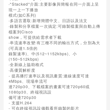
"Stacked"
介面
:
主要影像與簡報在同一介面上呈
‧
現一上一下播放
模式
(
如
C
系列
)
多語言選取
:
新增簡體中文、日語以及法文
‧
錄製和分享檔案一次搞定
:
可錄製檔案與自動上傳
‧
檔案到
Cisco
show
，可提供給需求者下載
串流速率改變
:
有三種不同的輸出方式，分別為大
‧
(
可高達
1.5
倍的
錄製速率
)
、中
(512~1152kbps)
、小
(150~512kbps)
全新線上協助格式
‧
高優質解析度
‧
-
提高播打速率以及視訊畫質
:
連線速度可達
4Mbps
、現場串流可
達
720p30
、下載檔案的畫素可達
720p60
或
1080p30
、終端視訊設
備可達
720p30
-
支援
H.264
-
可在終端視訊設備觀看所錄製的影片