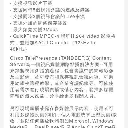
支援視訊影片下載
‧
VCPLUS雲端視訊會議服務
支援同時
5
個視訊會議的連線及錄製
‧
支援同時
2
個視訊會議的
Live
串流
‧
視訊研討會與活動規劃
支援外加的網路儲存裝置
‧
最大頻寬支援
2Mbps
Logitech視訊會議系統
‧
QuickTime MPEG-4
增強
H.264 video
影像格
‧
Jabra 整合通訊系統
式，並增加
AAC-LC audio
（
32kHz to
48kHz
）
Konftel UC整合通訊
Cisco TelePresence (TANDBERG) Content
Server
為一個視訊媒體網路點播解決方案
--
可用
Vidyo 視訊會議系統
來錄製視訊會議的過程，包含會議中的簡報影像
及主影像，並可發布和保存視訊會議內容。可應
AVer 視訊會議系統
用於學校遠程教學，或企業會議紀錄等。可依使
用者需求進行現場廣播或儲存內容，發揮多媒體
Cisco 語音與統一通訊
簡報的最大效益，分享給更多相關人員。
另可現場廣播或儲存多媒體展示內容，使用者可
利用多媒體設備
(
例如，個人電腦或掌上型設備
)
接
收，並以任何播放軟體例如
Microsoft Windows
MediaR
、
RealPlayerR
及
Apple QuickTimeR