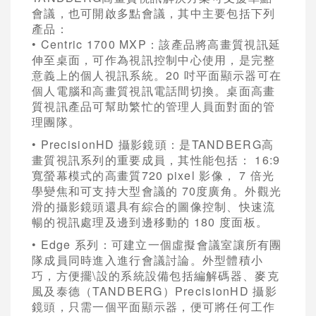
會議，也可開啟多點會議，其中主要包括下列
產品：
• Centric 1700 MXP：該產品將高畫質視訊延
伸至桌面，可作為視訊控制中心使用，是完整
意義上的個人視訊系統。20 吋平面顯示器可在
個人電腦和高畫質視訊電話間切換。桌面高畫
質視訊產品可幫助繁忙的管理人員面對面的管
理團隊。
• PrecisionHD 攝影鏡頭：是TANDBERG高
畫質視訊系列的重要成員，其性能包括： 16:9
寬螢幕模式的高畫質720 pixel 影像， 7 倍光
學變焦和可支持大型會議的 70度廣角。外觀光
滑的攝影鏡頭還具有綜合的圖像控制、快速流
暢的視訊處理及邊到邊移動的 180 度面板。
• Edge 系列：可建立一個虛擬會議室讓所有團
隊成員同時進入進行會議討論。外型體積小
巧，方便擺\設的系統設備包括編解碼器、麥克
風及泰德（TANDBERG）PrecisionHD 攝影
鏡頭，只需一個平面顯示器，便可將任何工作