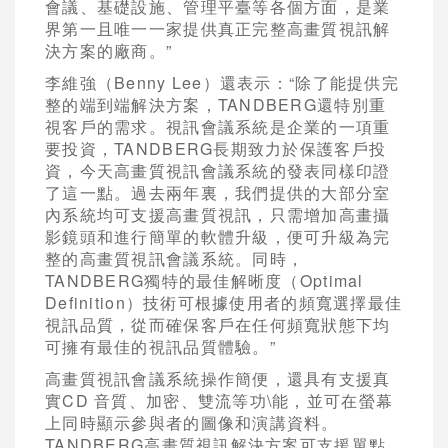
會議、基礎設施、管理平臺等各個方面，是業
界第一且唯一一家提供真正完整高畫質視訊解
決方案的廠商。”
李維強（Benny Lee）還表示：“除了能提供完
整的端到端解決方案，TANDBERG還特別重
視客戶的需求。視訊會議系統是企業的一項重
要投資，TANDBERG長期致力於保護客戶投
資，今天高畫質視訊會議系統的發表同樣印證
了這一點。過去兩年裏，我們提供的大部分室
內系統均可支援高畫質視訊，只需增加高畫攝
影鏡頭和進行簡單的軟體升級，便可升級為完
整的高畫質視訊會議系統。同時，
TANDBERG獨特的最佳解晰度（Optimal
Definition）技術可根據使用者的頻寬選擇最佳
視訊品質，從而確保客戶在任何頻寬狀態下均
可擁有最佳的視訊品質體驗。”
高畫質視訊會議系統操作簡便，還具有支援真
實CD 音質、加密、雙流等功\能，並可在螢幕
上同時顯示參與者的圖像和演講資料。
TANDBERG高畫質視訊解決方案可支援單點