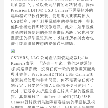
用而設計的，並以最高品質的材料製造。操作
PrecisionHD(TM) USB Camera
不需要額外的
驅動程式或軟件安裝。使用者只要將其插入
USB
插座，便可利用電腦中的視像軟件，與其
他與會者進行即時視像通訊。此外，如果視像
會議的對象使用的是非高畫質系統，
它
也可支
援廣泛的標準畫質系統，以確保所有與會者也
儘可能獲得最理想的視像通訊體驗。
CSDVRS, LLC
公司產品開發副總裁
Lydia
Runnels
表示：「過去一年來，我們評估過許
\多網路攝影機，沒有任何一款的視像畫質能夠
與
其
媲美。
PrecisionHD(TM) USB Camera
無
論安裝或使用均非常簡便。你不需要做任何特
別設定，只要將它插入
USB
插座便可使用了。
此外，
它
最令人折服之處在於其卓越的視像畫
質。真是棒極了！而
PrecisionHD(TM) USB
Camera
對於我們為聽障顧客提供的手語以及視
訊翻譯，帶來了極大的幫助，因為在手語翻譯