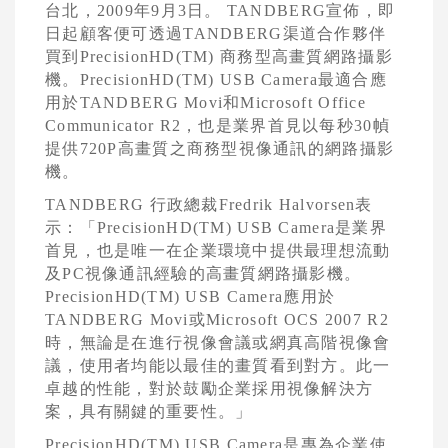
台北，
2009
年
9
月
3
日
。
TANDBERG
宣佈，即
日起顧客便可透過
TANDBERG
渠道合作夥伴
買到
PrecisionHD(TM)
商務型高畫質網路攝影
機。
PrecisionHD(TM) USB Camera
最適合應
用於
TANDBERG Movi
和
Microsoft Office
Communicator R2
，也是業界首見以每秒
30
幀
提供
720P
高畫質之商務型視像通訊的網路攝影
機。
TANDBERG
行政總裁
Fredrik Halvorsen
表
示：「
PrecisionHD(TM) USB Camera
是業界
首見，也是唯一在企業環境中提供最理想流動
及
PC
視像通訊經驗的高畫質網路攝影機。
PrecisionHD(TM) USB Camera
應用於
TANDBERG Movi
或
Microsoft OCS 2007 R2
時，無論是在進行視像會議或網真高階視像會
議，使用者均能以最佳的畫質看到對方。此一
卓越的性能，對於鼓勵企業採用視像解決方
案，具有關鍵的重要性。」
PrecisionHD(TM) USB Camera
是專為企業使