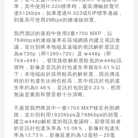
準，其中使用H.320標準時，最高傳輸頻寬可
達512kbps；如果透過H.323或SIP標準連線，
則最高可使用2Mbps的總連線頻寬。
我們測試的過程中使用2臺1700 MXP，以
768kbps的連線速率在區域網路內建立視訊會
議，並分別將本地端及遠端的視訊解析度設定
為w720p（即1280×720）及 w448p（即
768×448），發現接收解析度較低的w448p訊
號時，影像及音訊的封包遺失率都在0.01％以
下；本地端由於採用較高的解析度，因此傳送
時的封包遺失比例也較高，其中視訊封包的遺
失率約為0.48％，音訊封包則是0.23％，然而
無論是畫面和聲音都十分清晰。
不過當我們將其中一臺1700 MXP移至外部網
路，並分別利用1920kbps及768kbps的頻寬，
建立w448p解析度的視訊會議時，卻發現前者
的音訊封包遺失率為 10.08％，影像封包遺失
率為13.73％，影像延遲約為12毫秒～25毫