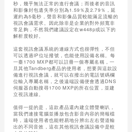
秒，幾乎無法正常的進行會議；而後者的音訊
和影像封包遺失率分別為1.59％及2.79％，延
遲約為5毫秒，聲音和影像品質較能滿足流暢的
視訊會議需求。因此除非是企業的對外頻寬非
常足夠，不然我們建議設定在w448p或以下的
解析度較好。
這套視訊會議系統的連線方式也很彈性，不但
可以透過IP位址撥號，也能使用設備名稱。每
一臺1700 MXP都可以註冊一個專屬名稱，一
旦其他Tandberg產品的使用者，想要與這款設
備進行視訊會議，就可以在撥出的電話號碼欄
位輸入專屬名稱，之後遠端設備便會透過DNS
伺服器自動搜尋1700 MXP的所在位置，並建
立視訊連線。
值得一提的是，這款產品還內建立體聲喇叭，
當我們連接電腦並播放包含影音內容的簡報檔
時，遠端使用者也能輕易地分辨出左右聲道輸
出的不同音效，這在其他視訊會議設備中是較