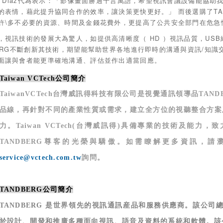
ra Diaz代為表示：「影像畫面勝過千言萬語，希望視訊會議設備能協
的表情，藉此提升協同合作的效率，讓決策更快更好。」 而後選購了TA
許\多不必要的資源、時間及金錢花費外，更提高了公共安全部門在危急
，視訊技術的發展大為驚人，如提供高清晰度（ HD ）視訊品質，US
BERG不斷創新其技術，期望能幫助世界各地進行即時的溝通與資訊/知
面讓與會者能更準確地溝通、評估並作出適當回應。
Taiwan VCTech
公司簡介
Taiwan
VCTech
台灣威訊得科技有限公司是視覺通訊領導品
TAND
品線，再針對不同的產業性質或需求，建立全方位的視聽整合方案
力。
Taiwan VCTech(
台灣威訊得
)
具備專業的技術及能力，致
TANDBERG
尊客的光榮與驕傲。如需瞭解更多資訊，請
service@vctech.com.tw
詢問。
TANDBERG
公司簡介
TANDBERG
是世界領先的視訊通訊産品和服務供應商。該公司
於設計、開發和推廣多種面向視訊、語音及資料的系統和軟體。該