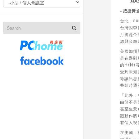
~把握黃
台北，2
台灣因季
月將是企
源與金錢
美國加州
是在遇到
的H1N
受到未知
等讓訊息
些即時通
「此外，
由於不是
甚至生意
體動作將
有個人視
在美國，