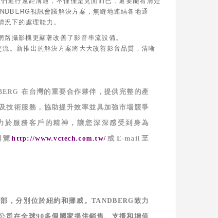
助我們進行遠距溝通，不僅僅是見面而已，還要能看清楚
NDBERG視訊會議解決方案，無縫地連結各地通
情況下的處理能力。
B網路攝影機更顯著改善了影音串流設備。
識交流。新推出的解決方案將大大改善影音品質，清晰
BERG
在台灣的重要合作夥伴，提供完整的產
及技術服務，協助提升效率並具加強市場競爭
力於服務客戶的精神，讓您深深感受到身為
瀏覽
http://www.vctech.com.tw/
或
E-mail
至
總部，分別位於紐約和挪威。
TANDBERG
致力
公司在全球
90
多個國家提供銷售、支援和增值