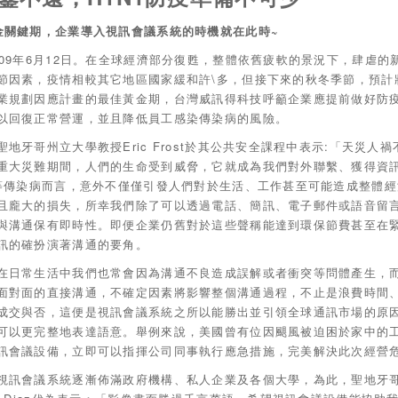
金關鍵期，企業導入視訊會議系統的時機就在此時~
009年6月12日。在全球經濟部分復甦，整體依舊疲軟的景況下，肆虐
節因素，疫情相較其它地區國家緩和許\多，但接下來的秋冬季節，預計將
業規劃因應計畫的最佳黃金期，台灣威訊得科技呼籲企業應提前做好防
以回復正常營運，並且降低員工感染傳染病的風險。
聖地牙哥州立大學教授Eric Frost於其公共安全課程中表示:「天災
重大災難期間，人們的生命受到威脅，它就成為我們對外聯繫、獲得資訊
1等傳染病而言，意外不僅僅引發人們對於生活、工作甚至可能造成整體
且龐大的損失，所幸我們除了可以透過電話、簡訊、電子郵件或語音留
與溝通保有即時性。即便企業仍舊對於這些聲稱能達到環保節費甚至在
訊的確扮演著溝通的要角。
在日常生活中我們也常會因為溝通不良造成誤解或者衝突等問體產生，
面對面的直接溝通，不確定因素將影響整個溝通過程，不止是浪費時間
成交與否，這便是視訊會議系統之所以能勝出並引領全球通訊市場的原
可以更完整地表達語意。舉例來說，美國曾有位因颶風被迫困於家中的
訊會議設備，立即可以指揮公司同事執行應急措施，完美解決此次經營
視訊會議系統逐漸佈滿政府機構、私人企業及各個大學，為此，聖地牙