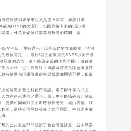
的新流感疫情對企業來說更是雪上加霜，雖說目前
成為H1N1的大流行，也因此接下來的3至6個
疫準備，可免於爆發時需花費數倍的時間、資
人禍不斷的今日，即時通訊可說是我們的救命關鍵，特別
的最佳管道。」沒錯!就先前嚴重的SARS以及日前
經濟社會的恐慌，更可能讓企業的作業停擺\，而後遭
言等方式外，也可透過線上通訊系統及視訊會議系統
緊急時刻做為溝通管道的軟硬體設備問號不斷，但這
而上述情況多發生於使用電話、電子郵件等方式上，
、人力在往來通信／通話上面，更可能搞砸彼此關係
因－提供如同面對面的即時影音感受，經由表情、肢
工程師，當時公司剛好發生了管理問題，幸好家中備
危機。」
哥州的公共安全部門規劃了整合溝通計畫，並由專案