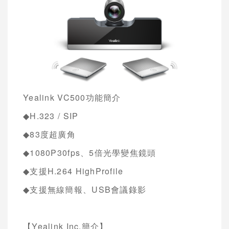
Yealink VC500
功能簡介
◆H.323 / SIP
◆83
度超廣角
◆1080P30fps
、
5
倍光學變焦鏡頭
◆
支援
H.264 HighProfile
◆
支援無線簡報、
USB
會議錄影
【
Yealink Inc.
簡介】