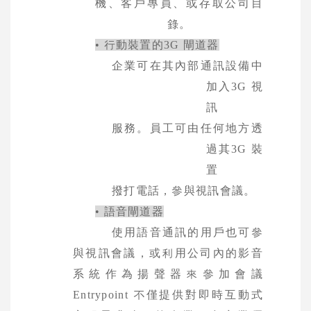
機、客戶專員、
或存取公司目
錄。
• 行動裝置的
3G
閘道器
企業可在其內部通訊設備中
加入
3G
視
訊
服務。員工可由任何地方
透
過其
3G
裝
置
撥打電話，參與視訊會議。
• 語音閘道器
使用語音通訊的用戶也可參
與視訊會議，或利用公司內的影音
系統作為揚聲器來參加會議
Entrypoint
不僅提供對即時互動式