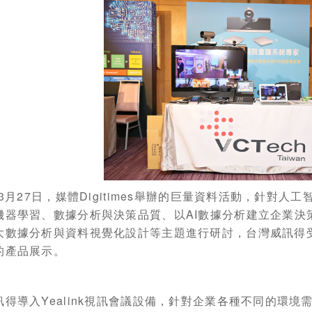
3
月
27
日，媒體
Digitimes
舉辦的巨量資料活動，針對人工
機器學習、數據分析與決策品質、以
AI
數據分析建立企業決
大數據分析與資料視覺化設計等主題進行研討，台灣威訊得
的產品展示。
訊得導入
Yealink視訊會議
設備，針對企業各種不同的環境