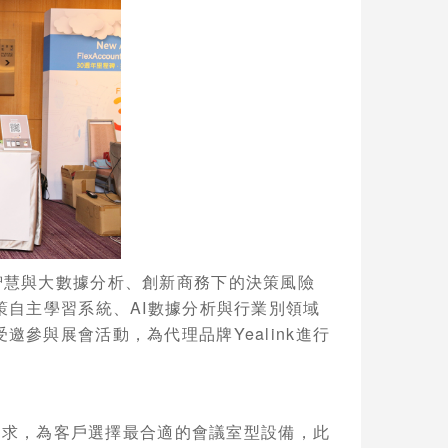
智慧與大數據分析、創新商務下的決策風險
策自主學習系統、
AI
數據分析與行業別領域
受邀參與展會活動，為代理品牌
Yealink
進行
需求，為客戶選擇最合適的會議室型設備，此