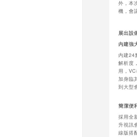
外，本
機，會
展出設
內建強
內建
24
解析度
用，
VC
加身臨
到大型
簡潔便
採用全
升視訊
線版搭