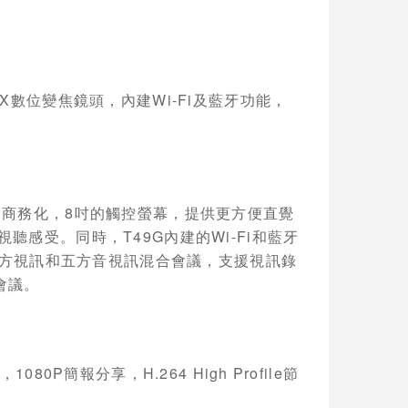
4X
數位變焦鏡頭，內建
Wi-Fi
及藍牙功能，
加商務化，
8
吋的觸控螢幕，提供更方便直覺
視聽感受。同時，
T49G
內建的
Wi-Fi
和藍牙
方視訊和五方音視訊混合會議，支援視訊錄
會議。
，
1080P
簡報分享，
H.264 High Profile
節