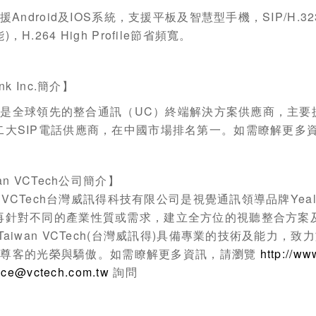
援
Android
及
IOS
系統，支援平板及智慧型手機，
SIP/H.32
能
)
，
H.264 High Profile
節省頻寬。
nk Inc.
簡介】
k
是全球領先的整合通訊（
UC
）終端解決方案供應商，主要
二大
SIP
電話供應商，在中國市場排名第一。如需瞭解更多
an VCTech
公司簡介】
 VCTech
台灣威訊得科技有限公司是視覺通訊領導品牌
Yea
再針對不同的產業性質或需求，建立全方位的視聽整合方案
Taiwan VCTech(
台灣威訊得
)
具備專業的技術及能力，致力
k
尊客的光榮與驕傲。如需瞭解更多資訊，請瀏覽
http://ww
ice@vctech.com.tw
詢問