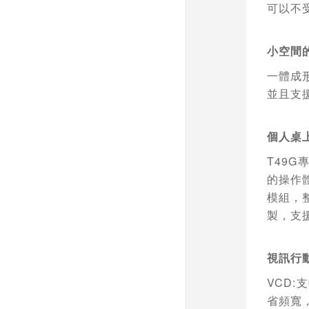
可以不
小空間
一體成
並且支
個人桌
T49G
的操作
模組，
製，支
視訊行
VCD:
支
省頻寬