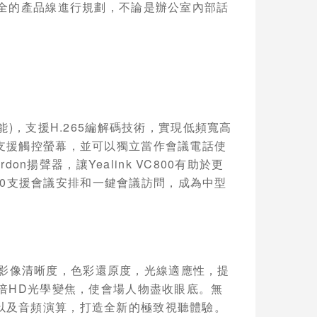
全的產品線進行規劃，不論是辦公室內部話
能
)
，支援
H.265
編解碼技術，實現低頻寬高
支援觸控螢幕，並可以獨立當作會議電話使
rdon
揚聲器，讓
Yealink VC800
有助於更
0
支援會議安排和一鍵會議訪問，成為中型
影像清晰度，色彩還原度，光線適應性，提
倍
HD
光學變焦，使會場人物盡收眼底。無
以及音頻演算，打造全新的極致視聽體驗。