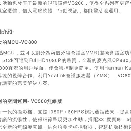
次活動也發表了最新的視訊設備
VC200
，使得全系列有更齊
議室硬體，個人電腦軟體，行動視訊，都能靈活地運用。
備介紹
:
大的
MCU-VC800
點
MCU
，並可以劃分為兩個分組會議室
VMR(
虛擬會議室功
，
512k
可達到
FullHD1080P
的畫質，全新的麥克風
CP960
800
直覺的用戶界面，使會議控制更簡單。使用
Harman Ka
其境的視聽合作。利用
Yealink
會議服務器（
YMS
），
VC80
會議室的完美解決方案。
利的空間運用
- VC500
無線版
新一代的攝影機，支援
1080P / 60FPS
視訊通話效果，提高
會議的流暢性，使得細節呈現更加生動，搭配
83°
度廣角，
5
配全新的無線麥克風，結合哈曼卡頓揚聲器，智慧抗噪技術