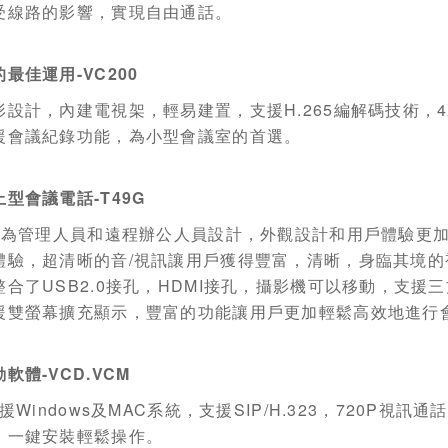
受線路的影響，實現自由通話。
的最佳運用
-VC200
形設計，內建電視架，輕易建置，支援
H.265
編解碼技術，
援會議紀錄功能，為小型會議室的首選。
上型會議電話
-T49G
專為管理人員和遠程辦公人員設計，外觀設計和用戶體驗更
體驗，超清晰的音
/
視訊讓用戶獲得豐富，清晰，身臨其境的
整合了
USB2.0
接孔，
HDMI
接孔，攝影機可以移動，支援三
援雙螢幕擴充顯示，豐富的功能讓用戶更加輕鬆高效地進行
動軟體
-VCD.VCM
援
Windows
及
MAC
系統，支援
SIP/H.323
，
720P
視訊通話
，一鍵安裝輕鬆操作。