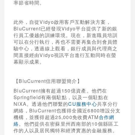
率節省時間。
此外，自從Vidyo啟用客戶互動解決方案，
BluCurrent已經發現Vidyo平台提供了新的銀
行員工優越的訓練環境。現在，新進職員培訓
可以在分行執行，再也不需要再集合到會員體
驗中心，透過線上觀看，銀行成員與代理商之
間直接經由Vidyo視訊平台進行互動同時在螢
幕顯示成果。
【BluCurrent信用聯盟簡介】
BluCurrent擁有超過150億資產。他們在
Springfield有兩個駐點，以及一個駐點在
NIXA。透過他們聯繫的
CU服務中心
共享分行
網絡，BluCurrent也獲得全國近6800增設分支
機構，並獲得超過25,000免收費ATM
合作網
絡
。他們提供在密蘇里州西南部的10個縣區工
作的人以及居民獨特和經濟實惠的金融服務。