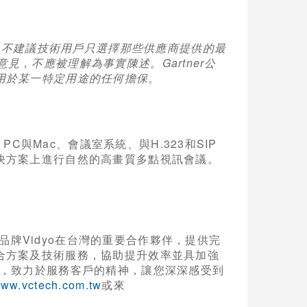
也不建議技術用戶只選擇那些供應商提供的最
的意見，不應被理解為事實陳述。Gartner公
用於某一特定用途的任何擔保
。
PC與Mac、會議室系統、與H.323和SIP
決方案上進行自然的高畫質多點視訊會議。
導品牌Vidyo在台灣的重要合作夥伴，提供完
合方案及技術服務，協助提升效率並具加強
及能力，致力於服務客戶的精神，讓您深深感受到
/www.vctech.com.tw
或來