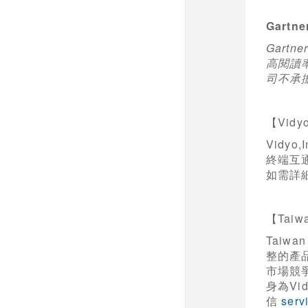
Gartne
Gartne
高閱讀率
司不承
【Vidy
Vidy
終端互
如需詳
【Taiw
Taiw
整的產
市場競爭
身為V
信
serv