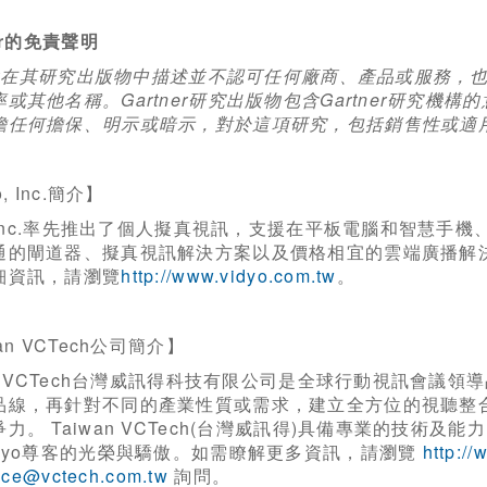
r
的免責聲明
r
在其研究出版物中描述並不認可任何廠商、產品或服務，
或其他名稱。Gartner研究出版物包含Gartner研究機構
擔任何擔保、明示或暗示，對於這項研究，包括銷售性或適
o, Inc.簡介】
o,Inc.率先推出了個人擬真視訊，支援在平板電腦和智慧手機、
通的閘道器、擬真視訊解決方案以及價格相宜的雲端廣播解
細資訊，請瀏覽
http://www.vidyo.com.tw
。
an VCTech公司簡介】
an VCTech台灣威訊得科技有限公司是全球行動視訊會議領
品線，再針對不同的產業性質或需求，建立全方位的視聽整
力。 Taiwan VCTech(台灣威訊得)具備專業的技術
idyo尊客的光榮與驕傲。如需瞭解更多資訊，請瀏覽
http:/
ice@vctech.com.tw
詢問。