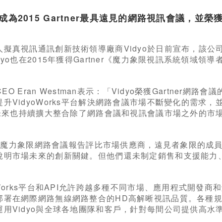
成為2015 Gartner最具遠見的網路視訊會議，並榮
人擬真視訊通訊創新技術領導廠商Vidyo於日前宣布，該公司獲
yo也在2015年獲得Gartner《魔力象限視訊系統領域領導者》(Magi
o CEO Eran Westman表示：「Vidyo榮獲Gartn
提升VidyoWorks平台解決網路會議市場不斷變化的需求
yo未來也持續擴大整合除了網路會議和視訊會議市場之外的市
tner魔力象限網路會議報告評比市場供應商，遠見者象限的
說明市場未來的創新關鍵。但他們還未制定銷售和支援能力
yoWorks平台和API允許跨越多種不同市場、應用程式開
部署在網際網路無線網路整合的HD高解晰視訊品質。各種
運用Vidyo與全球各地團隊和客戶，針對每間公司提供高水