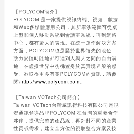
【
POLYCOM
簡介】
POLYCOM
是一家提供視訊終端、視頻、數據
和
Web
多媒體應用公司，其所牽涉範圍可從桌
上型和個人移動系統到會議室系統，再到網路
中心，都有驚人的表現。在統一運作解決方案
方面，
POLYCOM
也是屬於世界領先的地位，
致力於隨時隨地都可達到人與人之間的自由溝
通，在虛擬世界中彷彿置身於真實境界般的感
受。欲取得更多有關
POLYCOM
的資訊，請參
閱\
http://www.polycom.com
。
【
Taiwan VCTech
公司簡介】
Taiwan VCTech
台灣威訊得科技有限公司是視
覺通訊領導品牌
POLYCOM
在台灣的重要合作
夥伴，提供完整的產品線，再針對不同的產業
性質或需求，建立全方位的視聽整合方案及技