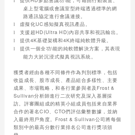
提供
HD
多點會議功\能，可藉由行動裝置、
l
桌上型電腦或會議室型終端透過標準的網
路通訊協定進行會議連接。
虛擬化
UC
感知擬真視訊產品。
l
支援超
HD(Ultra HD)
內容共享和視訊輸出。
l
提供
4K
基礎架構和
4K
終端純軟體升級。
l
提供一個全功\能的純軟體解決方案，其表現
l
能力大於沉浸式擬真視訊系統。
獲獎者經由各種不同條件作為判別標準，包括
收益成長、股市成長、產品組合多樣性、主要
成果、市場戰略，和各行業參與者及
Frost &
Sullivan
分析師進行二次研究及深入基層採
訪。評審團組成的精英小組成員包括來自業界
合作的著名
CIO
、
CTO
們評估彙整數據，並納
入最終用戶角度。
Frost & Sullivan
公司將每個
類別中的最高分數行業排名公司進行獎項頒
發。