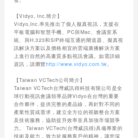
【
Vidyo, Inc.
簡介】
Vidyo,Inc.
率先推出了個人擬真視訊，支援在
平板電腦和智慧手機、
PC
與
Mac
、會議室系
統、與
H.323
和
SIP
終端互通的閘道器、擬真視
訊解決方案以及價格相宜的雲端廣播解決方案
上進行自然的高畫質多點視訊會議。如需詳細
資訊，請瀏覽
http://www.vidyo.com.tw
。
【
Taiwan VCTech
公司簡介】
Taiwan VCTech
台灣威訊得科技有限公司是全
球行動視訊會議領導品牌
Vidyo
在台灣的重要
合作夥伴，提供完整的產品線，再針對不同的
產業性質或需求，建立全方位的視聽整合方案
及技術服務，協助提升效率並具加強市場競爭
力。
Taiwan VCTech(
台灣威訊得
)
具備專業的
技術及能力，致力於服務客戶的精神，讓您深