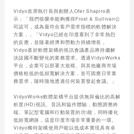
Vidyo
首席執行長與創辦人
Ofer Shapiro
表
示：「我們很榮幸能夠獲得
Frost & Sullivan
公
司認可，成為最符合客戶需求指標的軟體解決
方案，」「
Vidyo
已經在印度看到了非常熱烈
的反應，並隨著經濟和勞動力持續增長，
Vidyo
基於軟體架構的視訊會議產品將持繼解
決該國不斷變化的業務需求。透過
VidyoWorks
平台，企業可以部署大規模、與其他廠商市場
價格較低的低頻寬解決方案，並可因應日常業
務需求，隨時隨地透過任何裝置發起會議。」
VidyoWorks
軟體架構平台提供無與倫比的高解
析度
(HD)
視訊、音訊和協作體驗，動態調整終
端、筆記型電腦和行動裝置的功\能，同時優化
低頻寬網路，這是印度市場非常重要的一環。
Vidyo
獨特架構使用戶能以低成本實現具有卓