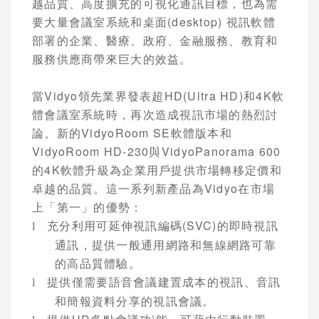
越品質、高度擴充的可視化通訊目標，也為需
要大量會議室系統和桌面
(desktop)
視訊軟體
部署的企業、醫療、政府、金融服務、教育和
服務供應商帶來巨大的效益。
當
Vidyo
領先業界發表超
HD(Ultra HD)
和
4K
軟
體會議室系統時，再次造成視訊市場的熱烈討
論。新的
VidyoRoom SE
軟體版本和
VidyoRoom HD-230
與
VidyoPanorama 600
的
4K
軟體升級為企業用戶提供市場轉移定價和
卓越的品質。這一系列新產品為
Vidyo
在市場
上「第一」的優勢：
充分利用可延伸視訊編碼
(SVC)
的即時視訊
l
通訊，提供一般通用網路和無線網路可靠
的高品質體驗。
提供僅需要語音會議建置成本的視訊、音訊
l
和簡報資料分享的視訊會議。