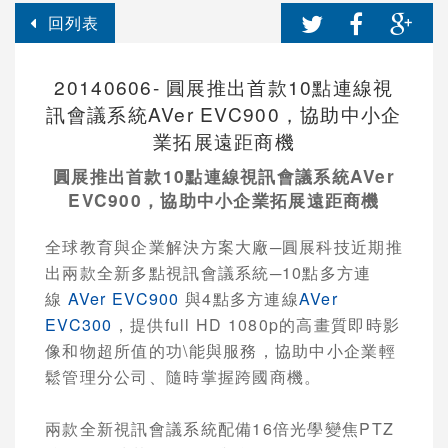
回列表
20140606- 圓展推出首款10點連線視
訊會議系統AVer EVC900，協助中小企
業拓展遠距商機
圓展推出首款
10
點連線視訊會議系統
AVer
EVC900
，協助中小企業拓展遠距商機
全球教育與企業解決方案大廠
─
圓展科技近期推
出兩款全新多點視訊會議系統
─
10
點多方連
線
AVer EVC900
與
4
點多方連線
AVer
EVC300
，提供
full HD 1080p
的高畫質即時影
像和物超所值的功\能與服務，協助中小企業輕
鬆管理分公司、隨時掌握跨國商機。
兩款全新視訊會議系統配備
16
倍光學變焦
PTZ