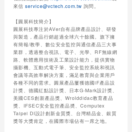
來信
service@vctech.com.tw
詢問。
【圓展科技簡介】
圓展科技專注於
AVer
自有品牌產品設計、研發
與製造，產品行銷超過全球六十餘國。旗下擁
有簡報
/
教學、數位安全監控與通信產品三大事
業群，透過整合視訊、電子、光學、
RF
無線網
路、軟體應用技術及工業設計能力，提供實物
攝影機、互動式電子筆、安全監控系統和視訊
會議等高效率解決方案，滿足教育與企業用戶
各種不同的需求。圓展產品屢獲德國
iF
產品設
計獎、德國紅點設計獎、日本
G-Mark
設計獎、
美國
CES
創新產品獎、
Wrolddidac
教育產品
獎、
IFSEC
安全監控產品奬、
Computex
Taipei DI
設計創新金質獎、台灣精品金、銀質
獎等大獎肯定，在國際市場佔有一席之地。