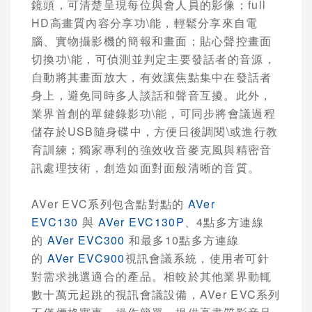
鏡頭，可清楚呈現每位與會人員的影像；
full
HD
高畫質內容分享功\能，輕鬆分享來自電
腦、實物攝影機的簡報和畫面；貼心聲控畫面
切換功\能，可偵測並判定主要發話者的音源，
自動將其畫面放大，有效讓焦點集中在發話者
身上，避免同時多人談話和聲音互擾。此外，
業界首創的單鍵錄影功\能，可同步將會議過程
儲存於
USB
隨身碟中，方便日後調閱\或進行教
育訓練；獨家專利的強效收音麥克風與精密音
訊處理技術，創造如面對面般清晰的音質。
AVer EVC
系列包含點對點的
AVer
EVC130
與
AVer EVC130P
、
4
點多方連線
的
AVer EVC300
和最多
10
點多方連線
的
AVer EVC900
視訊會議系統，使用者可針
對需求挑選適合的產品。相較於其他業界動輒
數十萬元起跳的視訊會議設備，
AVer EVC
系列