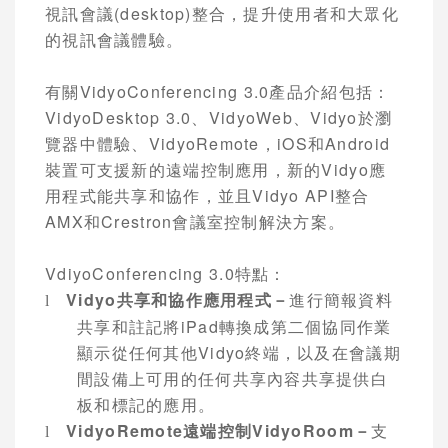
視訊會議
(desktop)
整合，提升使用者和大眾化
的視訊會議體驗。
有關
VidyoConferencing 3.0
產品介紹包括：
VidyoDesktop 3.0
、
VidyoWeb
、
Vidyo
於瀏
覽器中體驗、
VidyoRemote
，
iOS
和
Android
裝置可支援新的遠端控制應用，新的
Vidyo
應
用程式能共享和協作，並且
Vidyo API
整合
AMX
和
Crestron
會議室控制解決方案。
VdiyoConferencing 3.0
特點：
Vidyo
共享和協作應用程式－
進行簡報資料
l
共享和註記將
iPad
轉換成第二個協同作業
顯示從任何其他
Vidyo
終端，以及在會議期
間設備上可用的任何共享內容共享提供白
板和標記的應用。
VidyoRemote
遠端控制
VidyoRoom
－
支
l