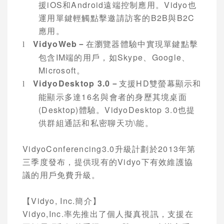
援
iOS
和
Android
遠端控制應用。
Vidyo
也
運用單鍵輕觸點擊邀請訪客的
B2B
與
B2C
應用。
VidyoWeb
－
在瀏覽器體驗中實現單鍵點擊
l
包含
IM
端的用戶，如
Skype
、
Google
、
Microsoft
。
VidyoDesktop 3.0
－
支援
HD
雙螢幕顯示和
l
能顯示多達
16
名與會者的身歷其境桌面
(Desktop)
體驗。
VidyoDesktop 3.0
也提
供群組通話和私密聊天功\能。
VidyoConferencing3.0
升級計劃於
2013
年第
三季度發布，提供現有的
Vidyo
下有效維護協
議的用戶免費升級。
【
Vidyo, Inc.
簡介】
Vidyo,Inc.
率先推出了個人擬真視訊，支援在