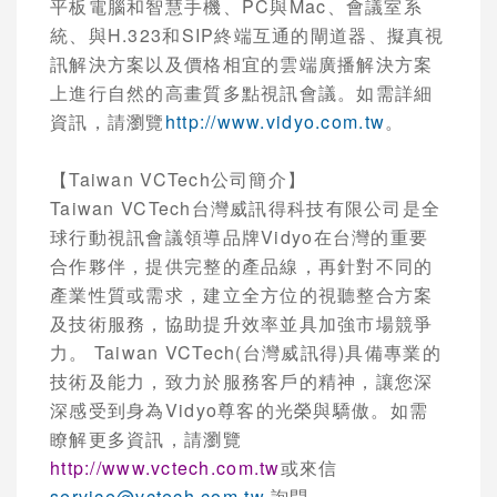
平板電腦和智慧手機、
PC
與
Mac
、會議室系
統、與
H.323
和
SIP
終端互通的閘道器、擬真視
訊解決方案以及價格相宜的雲端廣播解決方案
上進行自然的高畫質多點視訊會議。如需詳細
資訊，請瀏覽
http://www.vidyo.com.tw
。
【
Taiwan VCTech
公司簡介】
Taiwan VCTech
台灣威訊得科技有限公司是全
球行動視訊會議領導品牌
Vidyo
在台灣的重要
合作夥伴，提供完整的產品線，再針對不同的
產業性質或需求，建立全方位的視聽整合方案
及技術服務，協助提升效率並具加強市場競爭
力。
Taiwan VCTech(
台灣威訊得
)
具備專業的
技術及能力，致力於服務客戶的精神，讓您深
深感受到身為
Vidyo
尊客的光榮與驕傲。如需
瞭解更多資訊，請瀏覽
http://www.vctech.com.tw
或來信
service@vctech.com.tw
詢問。