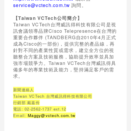
service@vctech.com.tw
詢問。
【
Taiwan VCTech
公司簡介】
Taiwan VCTech
台灣威訊得科技有限公司是視
訊會議領導品牌
Cisco Telepresence
在台灣的
重要合作夥伴
(TANDBERG
自
2010
年
4
月正式
成為
Cisco
的一部份
)
，提供完整的產品線，再
針對不同的產業性質或需求，建立全方位的視
聽整合方案及技術服務，協助提升效率並具加
強市場競爭力。
Taiwan VCTech
台灣威訊得具
備多年的專業技術及能力，堅持滿足客戶的需
求。
新聞連絡人
Taiwan VCTech
台灣威訊得科技有限公司
行銷部 戴嘉伶
電話
: 02-2562-1737 ext.12
Email:
Maggy@vctech.com.tw