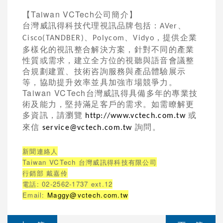
【
Taiwan VCTech
公司簡介】
台灣威訊得科技代理視訊品牌包括：
、
AVer
、
、
，提供企業
Cisco(TANDBER)
Polycom
Vidyo
多樣化的視訊整合解決方案，
針對不同的產業
性質或需求，建立全方位的視聽與語音會議整
合規
劃建置、技術咨詢服務與產品體驗展示
等
，協助提升效率並具加強市場競爭力。
Taiwan VCTech
台灣威訊得具備多年的專業技
術及能力，堅持滿足客戶的需求。
如需瞭解更
多資訊，請瀏覽
或
http://www.vctech.com.tw
來信
詢問。
service@vctech.com.tw
新聞連絡人
Taiwan VCTech
台灣威訊得科技有限公司
行銷部 戴嘉伶
電話
: 02-2562-1737 ext.12
Email:
Maggy@vctech.com.tw