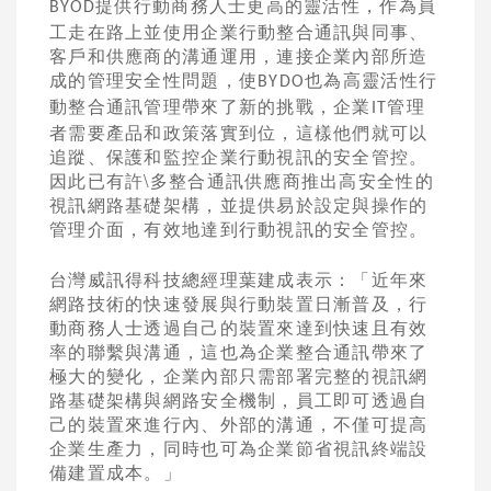
提供行動商務人士更高的靈活性，作為員
BYOD
工走在路上並使用企業行動整合通訊與同事、
客戶和供應商的溝通運用，連接企業內部所造
成的管理安全性問題，使
也為高靈活性行
BYDO
動整合通訊管理帶來了新的挑戰，企業
管理
IT
者需要產品和政策落實到位，這樣他們就可以
追蹤、保護和監控企業行動視訊的安全管控。
因此已有許\多整合通訊供應商推出高安全性的
視訊網路基礎架構，並提供易於設定與操作的
管理介面，有效地達到行動視訊的安全管控。
台灣威訊得科技總經理葉建成表示：「近年來
網路技術的快速發展與行動裝置日漸普及，行
動商務人士透過自己的裝置來達到快速且有效
率的聯繫與溝通，這也為企業整合通訊帶來了
極大的變化，企業內部只需部署完整的視訊網
路基礎架構與網路安全機制，員工即可透過自
己的裝置來進行內、外部的溝通，不僅可提高
企業生產力，同時也可為企業節省視訊終端設
備建置成本。」