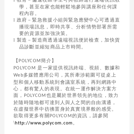
學，甚至在家也能輕鬆地參與講座和任何課
程內容。
政府－緊急救援小組與緊急應變中心可透過直
l
播現場訊息，即時共享、分析情勢部署所需
要的資源並加強決策。
製造－製造商透過遠端視訊便於檢查，加快貨
l
品診斷並縮短商品上市時間。
【
簡介】
POLYCOM
是一家提供視訊終端、視頻、數據和
POLYCOM
多媒體應用公司，其所牽涉範圍可從桌上
Web
型和個人移動系統到會議室系統，再到網路中
心，都有驚人的表現。在統一運作解決方案方
面，
也是屬於世界領先的地位，致力
POLYCOM
於隨時隨地都可達到人與人之間的自由溝通，
在虛擬世界中彷彿置身於真實境界般的感受。
欲取得更多有關
的資訊，請參閱
POLYCOM
\
。
http://www.polycom.com