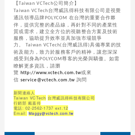
【
公司簡介】
Taiwan VCTech
台灣威訊得科技有限公司是視覺
Taiwan VCTech
通訊領導品牌
在台灣的重要合作夥
POLYCOM
伴，提供完整的產品線，再針對不同的產業性
質或需求，建立全方位的視聽整合方案及技術
服務，協助提升效率並具加強市場競爭
力。
台灣威訊得
具備專業的技
Taiwan VCTech(
)
術及能力，致力於服務客戶的精神，讓您深深
感受到身為
尊客的光榮與驕傲。如需
POLYCOM
瞭解更多資訊，請瀏
覽
或來
http://www.vctech.com.tw
信
詢問
service@vctech.com.tw
新聞連絡人
Taiwan VCTech
台灣威訊得科技有限公司
行銷部 戴嘉伶
電話
: 02-2562-1737 ext.12
Email:
Maggy@vctech.com.tw