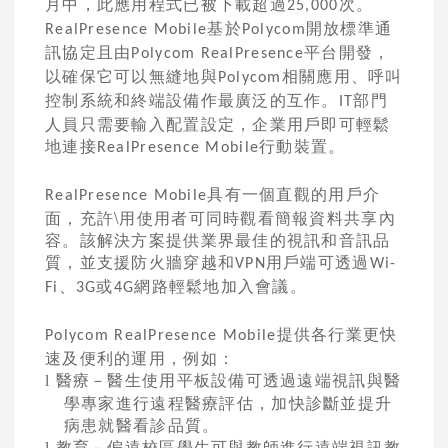
月中，此應用程式已被下載超過
次。
25,000
基於
開放標準通
RealPresence Mobile
Polycom
訊協定且由
平台開發，
Polycom RealPresence
以確保它可以無縫地與
相關應用、呼叫
Polycom
控制系統和終端設備作最廣泛的互作。
部門
IT
人員只需要輸入配置設定，企業用戶即可輕鬆
地連接
行動裝置。
RealPresence Mobile
具有一個直觀的用戶介
RealPresence Mobile
面，充許\用使用者可同時觀看簡報資料共享內
容。該解決方案提供業界最佳的視訊和音訊品
質，並支援防火牆穿越和
用戶端可透過
VPN
Wi-
、
或
網路輕鬆地加入會議。
Fi
3G
4G
提供各行業更快
Polycom RealPresence Mobile
速及便利的運用，例如：
醫療－醫生使用平板設備可透過遠端視訊與醫
l
學專家進行遠程醫療評估，加快診斷並提升
病患就醫看診品質。
教育－偏遠校區學生可與教師進行遠端視訊教
l