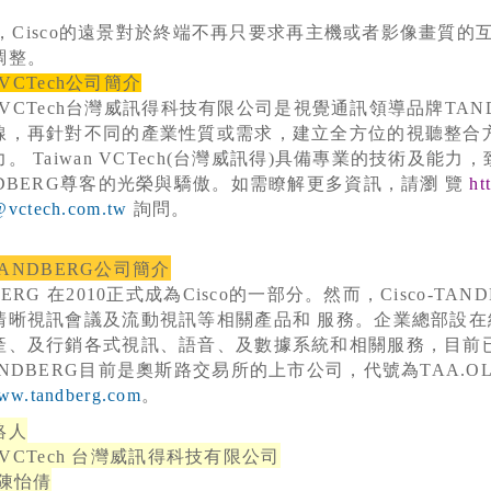
，
Cisco
的遠景對於終端不再只要求再主機或者影像畫質的
調整。
 VCTech
公司簡介
 VCTech
台灣威訊得科技有限公司是視覺通訊領導品牌
TAN
線，再針對不同的產業性質或需求，建立全方位的視聽整合
力。
Taiwan VCTech(
台灣威訊得
)
具備專業的技術及能力，
DBERG
尊客的光榮與驕傲。如需瞭解更多資訊，請瀏 覽
ht
@vctech.com.tw
詢問。
-TANDBERG
公司簡介
BERG
在
2010
正式成為
Cisco
的一部分。然而，
Cisco-TAN
清晰視訊會議及流動視訊等相關產品和 服務。企業總部設在
產、及行銷各式視訊、語音、及數據系統和相關服務，目前
NDBERG
目前是奧斯路交易所的上市公司，代號為
TAA.O
www.tandberg.com
。
絡人
 VCTech
台灣威訊得科技有限公司
 陳怡倩