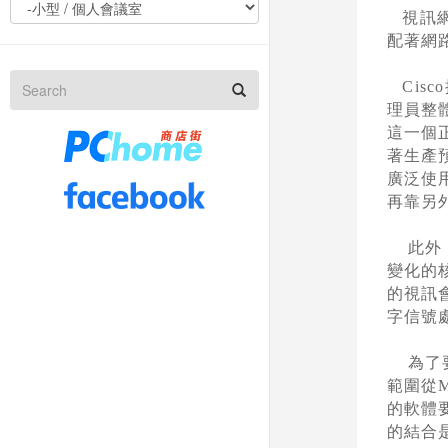
視訊
配著網
Cisco
理員整
這一個
著生產
廣泛使
再靠另
此外
變化的
的
視訊
字信號
為了要
範圍從
M
的軟體
的結合