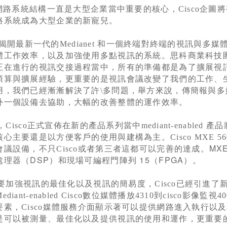
網路系統結構一直是大型企業當中重要的核心，
Cisco
企圖將
路系統成為大型企業的新寵兒。
揭開最新一代的
Medianet
和一個終端對終端的視訊與多媒
體工作效率，以及加強使用多點視訊的系統。思科商業科技
正在進行的視訊交接過程當中，所有的準備都是為了擴展視
預算與擴展經驗，更重要的是視訊會議改變了我們的工作、
用，我們已經漸漸解決了許\多問題，舉方來說，傳簡報與多
外一個設備去協助，大幅的改善整體的運作效率。
，
Cisco
正式宣佈在新的產品系列當中
mediant-enabled
產品
核心主要還是以方便客戶的使用與建構為主。
Cisco MXE 56
MXE
會議
設備，不只
Cisco
或者第三者這都可以完善的達成。
DSP
15
FPGA
處理器（
）和現場可編程門陣列
（
）。
加強視訊的最佳化以及視訊的簡易度，
Cisco
已經引進了
ediant-enabled Cisco
數位媒體播放
4310
到
cisco
影像監視
40
要素，
Cisco
媒體服務介面顯示著可以提供網路進入執行以及
是可以被測量、最佳化以及提供視訊的使用和運作，更重要