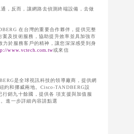
互通，反而，讓網路去偵測終端設備，去做
DBERG
在台灣的重要合作夥伴，提供完整
方案及技術服務，協助提升效率並具加強市
致力於服務客戶的精神，讓您深深感受到身
tp://www.vctech.com.tw
或來信
DBERG
是全球視訊科技的領導廠商，提供網
紐約和挪威兩地。
Cisco-TANDBERG
設
已行銷九十餘國，提供各 項支援與加值服
L
。進一步詳細內容請點選