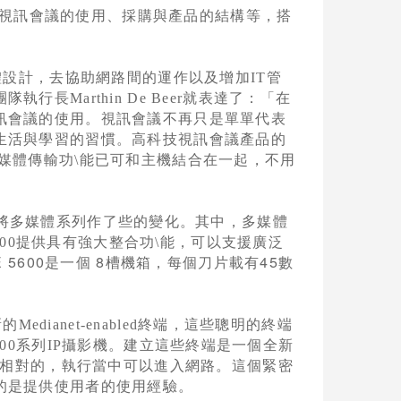
視訊會議的使用、採購與產品的結構等，搭
體設計，去協助網路間的運作以及增加
IT
管
團隊執行長
Marthin De Beer
就表達了：「在
訊會議的使用。視訊會議不再只是單單代表
生活與學習的習慣。高科技視訊會議產品的
媒體傳輸功\能已可和主機結合在一起，不用
將多媒體系列作了些的變化。其中，多媒體
00
提供具有強大整合功\能，可以支援廣泛
 5600
8
45
是一個
槽機箱，每個刀片載有
數
新的
Medianet-enabled
終端，這些聰明的終端
00
系列
IP
攝影機。建立這些終端是一個全新
相對的，執行當中可以進入網路。這個緊密
的是提供使用者的使用經驗。