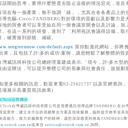
因該開始思考，要用什麼態度去阻止這樣的情況惡化，並且
看現在每一個產業，無不強調「綠」，尤其在各各產品上的
導先驅-Cisco-TANDBERG對於環境的貢獻以及影響
兩地的與會者可以享受如在同一個會議室開會以及討論，加
求。在這一系列的研發，達到了「利用視訊會議得設備，取
量，確實做到節能、減碳。
www.seegreennow.com/default.aspx
當你點進此網站，你將會
表出來，且包括了許\多的成功\案例，讓您輕鬆了解整體的投
台灣威訊得科技公司總經理葉建成表示:「現今，許\多大型
藉由這辦法，可以提升整體公司的形象與社會責任，故規劃
知更多相關的訊息，歡迎來電02-25621737 以及官網查詢
現場展示高畫質視訊效果)
 VCTech公司簡介
an VCTech台灣威訊得科技有限公司是視覺通訊領導品牌TANDBERG
質或需求，建立全方位的視聽整合方案及技術服務，協助提升效率並具加強市場競
術及能力，致力於服務客戶的精神，讓您深深感受到身為TANDBERG
ww.vctech.com.tw
或來信
service@vctech.com.tw
詢問。