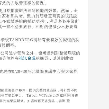
有效的去改善這樣的情況。
使用都想盡辦法達到節能的效果。然而，全
力是大家有目共睹。致力於研發更寫實的視訊設
上多媒體傳輸的輔助功\能，滿足各各產業所
代一些不必要旅行」相對的也減少不必要碳
發現TANDBERG將所有最有效的減碳的功
資報酬率。
的公司追求營利之外，也考慮到對整體環境的
部分預算在
視訊會議
的採買，以達到此效
，也將在9/28~30台北國際會議中心與大家見
 在台灣的重要合作夥伴，提供完整的產品線，再針對不同
爭力。 Taiwan VCTech(台灣威訊得)具備
尊客的光榮與驕傲。如需瞭解更多資訊，請瀏 覽