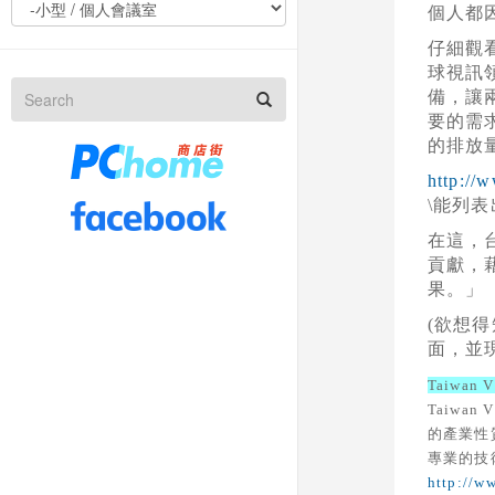
個人都
仔細觀
球視訊領
備，讓
要的需
的排放
http://
\能列
在這，
貢獻，
果。」
(欲想得
面，並
Taiwan
Taiw
的產業性
專業的技
http://w