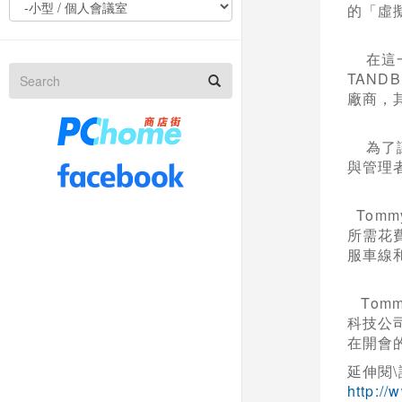
的「虛
在這一
TAND
廠商，
為了讓
與管理
Tomm
所需花
服車線
Tom
科技公
在開會
延伸閱\
http:/