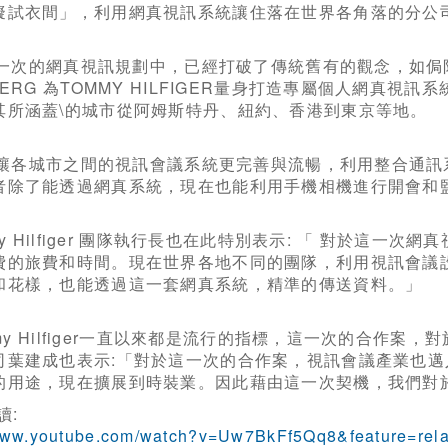
擬試衣間」，利用網真視訊系統讓住落在世界各角落的分公
次的網真視訊規劃中，已經打破了傳統舊有的觀念，如侷
BERG 為TOMMY HILFIGER量身打造專屬個人網真
其所涵蓋\的城市從阿姆斯特丹、紐約、香港到東京等地。
各城市之間的視訊會議系統更完善與流暢，利用整合通訊
者除了能透過網真系統，現在也能利用手機相機進行開會和
y Hilfiger 團隊執行長也在此特別表示: 「 對於這
費的旅費和時間。現在世界各地不同的團隊，利用視訊會議
和花樣，也能透過這一套網真系統，精準的傳送資料。」
my Hilfiger一直以來都是流行的指標，這一次的合作案
司葉建成也表示:「對於這一次的合作案，視訊會議產業也
的用途，現在擴展到時裝業。因此藉由這一次契機，我們對
讀:
/www.youtube.com/watch?v=Uw7BkFf5Qq8&feature=rela