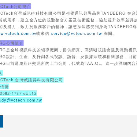
 VCTech公司簡介
an VCTech台灣威訊得科技有限公司是視覺通訊領導品牌TANDBER
質或需求，建立全方位的視聽整合方案及技術服務，協助提升效率並具加強市場
術及能力，致力於服務客戶的精神，讓您深深感受到身為TANDBERG
ww.vctech.com.tw
或來信
service@vctech.com.tw
詢問。
ERG公司簡介
BERG是全球視訊科技的領導廠商，提供網真、高清晰視訊會議及流動視
BERG設計、生產、及行銷各式視訊、語音、及數據系統和相關服務，目
BERG目前是奧斯路交易所的上市公司，代號為TAA.OL。進一步詳細內
人
n VCTech 台灣威訊得科技有限公司
陳怡倩
2562-1737 ext.12
udy@vctech.com.tw