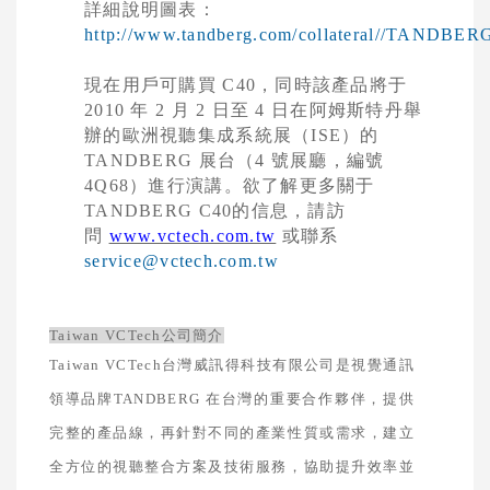
詳細說明圖表：
http://www.tandberg.com/collateral//TANDBE
現在用戶可購買
C40
，同時該產品將于
2010
年 2
月
2
日至
4
日在阿姆斯特丹舉
辦的歐洲視聽集成系統展（
ISE
）的
TANDBERG
展台（
4
號展廳，編號
4Q68
）進行演講。欲了解更多關于
TANDBERG C40
的信息，請訪
問
www.vctech.com.tw
或聯系
service@vctech.com.tw
Taiwan VCTech
公司簡介
Taiwan VCTech
台灣威訊得科技有限公司是視覺通訊
領導品牌
TANDBERG
在台灣的重要合作夥伴，提供
完整的產品線，再針對不同的產業性質或需求，建立
全方位的視聽整合方案及技術服務，協助提升效率並