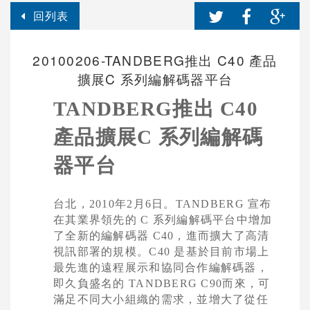
回列表
20100206-TANDBERG推出 C40 產品
擴展C 系列編解碼器平台
TANDBERG
推出
C40
產品擴展
C
系列編解碼
器平台
台北，
2010
年
2
月
6
日
。
TANDBERG
宣布
在其業界領先的
C
系列編解碼平台中增加
了全新的編解碼器
C40
，進而擴大了高清
視訊部署的規模。
C40
是基於目前市場上
最先進的遠程展示和協同合作編解碼器，
即久負盛名的
TANDBERG C90
而來，可
滿足不同大小組織的需求，並增大了從任