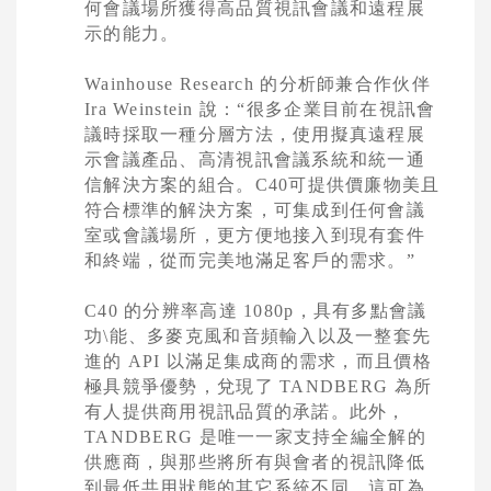
何會議場所獲得高品質視訊會議和遠程展
示的能力。
Wainhouse Research
的分析師兼合作伙伴
Ira Weinstein
說：
“
很多企業目前在視訊會
議時採取一種分層方法，使用擬真遠程展
示會議產品、高清視訊會議系統和統一通
信解決方案的組合。
C40
可提供價廉物美且
符合標準的解決方案，可集成到任何會議
室或會議場所，更方便地接入到現有套件
和終端，從而完美地滿足客戶的需求。
”
C40
的分辨率高達
1080p
，具有多點會議
功\能、多麥克風和音頻輸入以及一整套先
進的
API
以滿足集成商的需求，而且價格
極具競爭優勢，兌現了
TANDBERG
為所
有人提供商用視訊品質的承諾。此外，
TANDBERG
是唯一一家支持全編全解的
供應商，與那些將所有與會者的視訊降低
到最低共用狀態的其它系統不同，這可為