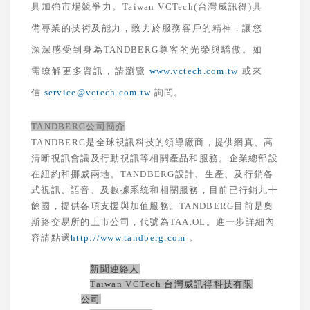
具加強市場競爭力。
Taiwan VCTech(
台灣威訊得
)
具
備專業的技術及能力，致力於服務客戶的精神，讓您
深深感受到身為
TANDBERG
尊客的光榮與驕傲。如
需瞭解更多資訊，請瀏覽
www.vctech.com.tw
或來
信
service@vctech.com.tw
詢問。
TANDBERG
公司簡介
TANDBERG
是全球視訊科技的領導廠商，提供網真、高
清晰視訊會議及行動視訊等相關產品和服務。企業總部設
在紐約和挪威兩地。
TANDBERG
設計、生產、及行銷各
式視訊、語音、及數據系統和相關服務，目前已行銷九十
餘國，提供各項支援與加值服務。
TANDBERG
目前是奧
斯路交易所的上市公司，代號為
TAA.OL
。進一步詳細內
容請點選
http://www.tandberg.com
。
新聞連絡人
Taiwan VCTech
台灣威訊得科技有限
公司