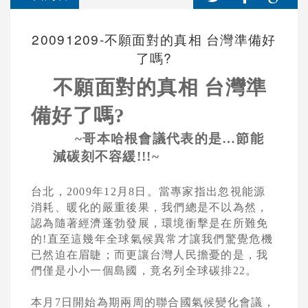
20091209-不願面對的真相 台灣準備好
了嗎?
不願面對的真相
台灣準
備好了嗎
?
~
哥本哈根會議代表的是
…
節能
減碳
刻不容緩
!!!~
台北，
2009
年
12
月
8
日
。當專家指出忽視能源
消耗、暖化的嚴重後果，我們總是不以為然，
認為隨著經濟蓬勃發展，環境衝擊是在所難免
的
!
直至這幾年
全球氣候異常才讓我們驚覺危機
已然迫在眉睫
；而更讓台灣人民擔憂的是，我
們僅是小小一個島國，竟名列全球碳排
22
。
本月
7
日開始為期兩周的聯合國氣候變化會議，