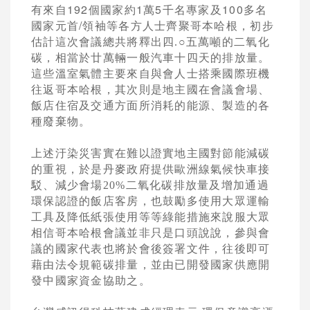
192
1
5
100
有來自
個國家約
萬
千名專家及
多名
/
國家元首
領袖等
各方人士齊聚哥本哈根，初步
估計這次會議總共將釋出四
.○
五萬噸的二氧化
碳，相當於廿萬輛一般汽車十四天的排放量。
這些溫室氣體主要來自與會人士搭乘國際班機
往返哥本哈根，其次則是地主國在會議會場、
飯店住宿及交通方面所消耗的能源、製造的各
種廢棄物。
上述汙染災害實在難以證實地主國對節能減碳
的重視，於是丹麥政府提供歐洲線氣候快車接
駁、減少會場
20%
二氧化碳排放量及增加通過
環保認證的飯店客房，也鼓勵多使用大眾運輸
工具及降低紙張使用等等綠能措施來說服大眾
相信哥本哈根會議並非只是口頭說說，參與會
議的國家代表也將於會後簽署文件，往後即可
藉由法令規範碳排量，並由已開發國家供應開
發中國家資金協助之。