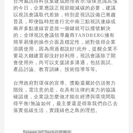
台灣威訊得科技葉建成經理表示
:
環保意識高漲
的今日，企業應該正視節能減碳的必要，建議
以
視訊會議取代差旅，特別是視訊設備已漸趨
普及，即便臨時想進行北中南三點視訊連線或
兩岸多點連線皆是按一個鍵就可以撥號解決
的；全球視訊會議領導廠商
TANDBERG
擁有
簡單易懂的操作介面及穩定性，絕對值得企業
添購使用，因為用過都說好
!
此外，提醒企業不
要花大錢建置卻沒好好利用，視訊會議除了開
會使用外，尚可以支援諸多溝通，包括面試、
產品討論、教育訓練、技術指導等等。
台灣政府對環保的宣導、獎勵還屬於仍須努力
階段，需注意的是，在具有法律約束力的協議
確認後，企業該怎麼做才能在經濟與環境間取
得平衡
!
無論如何，最主要還是
得靠我們自己去
落實低碳生活，實踐綠色之島的理想。
Taiwan VCTech
公司簡介