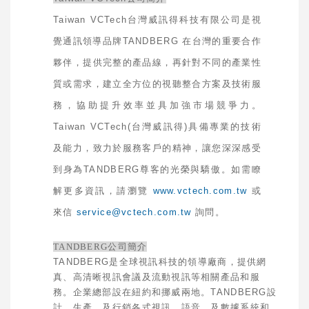
Taiwan VCTech
台灣威訊得科技有限公司是視
覺通訊領導品牌
TANDBERG
在台灣的重要合作
夥伴，提供完整的產品線，再針對不同的產業性
質或需求，建立全方位的視聽整合方案及技術服
務，協助提升效率並具加強市場競爭力。
Taiwan VCTech(
台灣威訊得
)
具備專業的技術
及能力，致力於服務客戶的精神，讓您深深感受
到身為
TANDBERG
尊客的光榮與驕傲。如需瞭
解更多資訊，請瀏覽
www.vctech.com.tw
或
來信
service@vctech.com.tw
詢問。
TANDBERG
公司簡介
TANDBERG
是全球視訊科技的領導廠商，提供網
真、高清晰視訊會議及流動視訊等相關產品和服
務。企業總部設在紐約和挪威兩地。
TANDBERG
設
計、生產、及行銷各式視訊、語音、及數據系統和