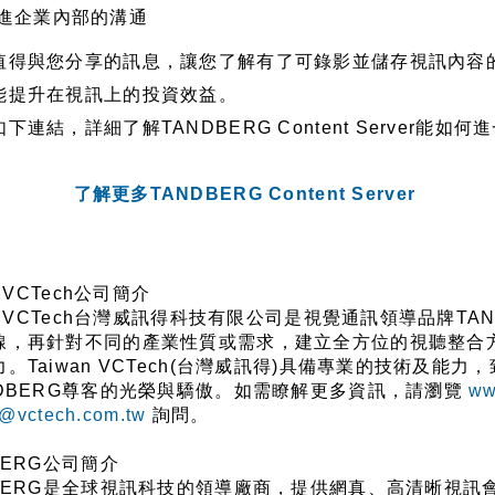
進企業內部的溝通
值得與您分享的訊息，讓您了解有了可錄影並儲存視訊內容
能提升在視訊上的投資效益。
如下連結，詳細了解
TANDBERG Content Server
能如何進
了解更多
TANDBERG Content Server
 VCTech
公司簡介
 VCTech
台灣威訊得科技有限公司是視覺通訊領導品牌
TA
線，再針對不同的產業性質或需求，建立全方位的視聽整合
力。
Taiwan VCTech(
台灣威訊得
)
具備專業的技術及能力，
DBERG
尊客的光榮與驕傲。如需瞭解更多資訊，請瀏覽
ww
e@vctech.com.tw
詢問。
BERG
公司簡介
BERG
是全球視訊科技的領導廠商，提供網真、高清晰視訊