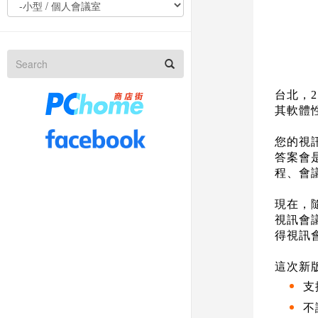
台北，
2
其軟體
您的視
答案會
程、會
現在，
視訊會
得視訊
這次新
支
不