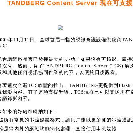
TANDBERG Content Server
現在可支援
009
年
11
月
11
日
。全球首屈一指的視訊會議設備供應商
TAN
性能。
訊會議網路是否已發揮最大的功\效？如果沒有可錄影、廣
是沒有。然而，有了
TANDBERG Content Server (TCS)
解
議和其他任何視訊協同作業的內容，以便於日後觀看。
隨著這次全新
TCS
軟體的推出，
TANDBERG
更提供對
Flash 
議錄影內容。有了這項支援升級，
TCS
現在已可以支援所有
會議錄影內容。
版帶來的好處可歸納如下：
援所有常見的串流媒體格式，讓用戶能以更多種的串流通訊
論是網內外的網站均能簡化處理，直接使用串流媒體