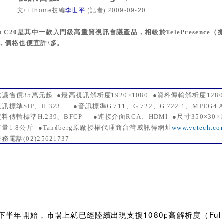
/ iThome
(
)
2009-09-20
文
技編
李世平
記者
t C20
是其中一款入門級高畫質視訊會議產品，相較於
TelePresence
（
，價格也便宜許\多。
建議售價
35
萬元起
●
最高視訊解析度
1920×1080
●
資料傳輸解析度
128
視訊標準
SIP
、
H.323
●
音訊標準
G.711
、
G.722
、
G.722.1
、
MPEG4 
資料傳輸標準
H.239
、
BFCP
●
連接介面
RCA
、
HDMIˉ ●
尺寸
350×30×
重量
1.8
公斤
●Tandberg
原廠授權代理商台灣威訊得網址
www.vctech.co
服務電話
(02)25621737
1080p
Ful
下半年開始，市場上就已經陸續出現支援
高解析度（