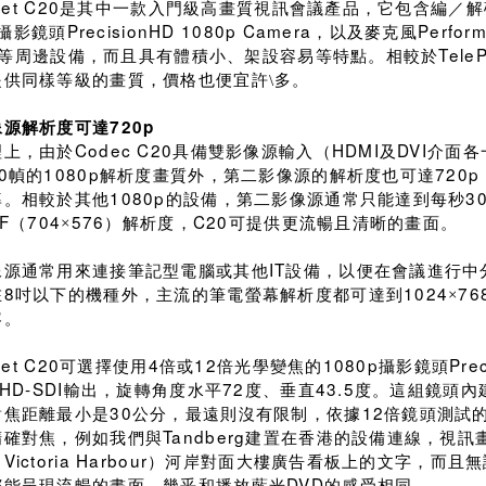
Set C20
是其中一款入門級高畫質視訊會議產品，它包含編／解
PrecisionHD 1080p Camera
Perfor
攝影鏡頭
，以及麥克風
Tele
等周邊設備，而且具有體積小、架設容易等特點。相較於
提供同樣等級的畫質，價格也便宜許\多。
720p
像源解析度可達
Codec C20
HDMI
DVI
理上，由於
具備雙影像源輸入（
及
介面各
0
1080p
720p
幀的
解析度畫質外，第二影像源的解析度也可達
1080p
3
率。相較於其他
的設備，第二影像源通常只能達到每秒
IF
704
576
C20
（
×
）解析度，
可提供更流暢且清晰的畫面。
IT
像源通常用來連接筆記型電腦或其他
設備，以便在會議進行中
8
1024
76
在
吋以下的機種外，主流的筆電螢幕解析度都可達到
×
容。
Set C20
4
12
1080p
Pre
可選擇使用
倍或
倍光學變焦的
攝影鏡頭
HD-SDI
72
43.5
輸出，旋轉角度水平
度、垂直
度。這組鏡頭內
30
12
對焦距離最小是
公分
，最遠則沒有限制，依據
倍鏡頭測試
Tandberg
精確對焦，例如我們與
建置在香港的設備連線，視訊
Victoria Harbour
（
）河岸對面大樓廣告看板上的文字，而且無
DVD
都能呈現流暢的畫面，幾乎和播放藍光
的感受相同。