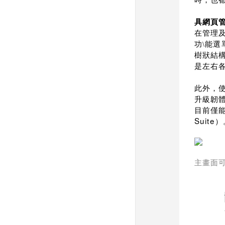
具網頁
在管理
功\能
樹狀結
是左右
此外，
升級韌
目前僅
Suite
）
主畫面