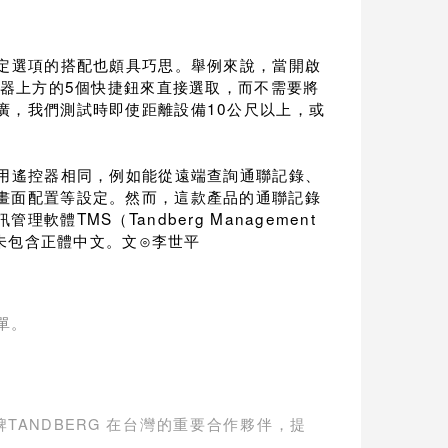
定選項的搭配也頗具巧思。舉例來說，當開啟
5
控器上方的
個快捷鈕來直接選取，而不需要將
10
廣，我們測試時即使距離設備
公尺
以上，或
用遙控器相同，例如能從遠端查詢通聯記錄、
畫面配置等設定。然而，這款產品的通聯記錄
TMS
Tandberg Management
訊管理軟體
（
未包含正體中文。文⊙李世平
單。
TANDBERG
牌
在台灣的重要合作夥伴，提