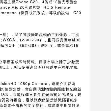
Codec C20
4
12
碼器主機
、
倍或
倍光學變焦
mance Mic 20
TRC 5 Remote
和遙控器
Presence
C20
（擬真視訊系統）等級的設備，
一組），除了連接攝影鏡頭的主影像源，可提
WXGA
1280
720
30
（
，
×
），且同樣具備每秒
0
CIF
352
288
15
幀的
（
×
）解析度，或是每秒
分享檔案或即時簡報。目前市場上除了少數螢
8
以上，所以使用這款產品可以更完整地呈現
cisionHD 1080p Camera
，連接介面皆為
3
建
個對焦點，會自動偵測物體的距離和光線並
的結果，這款設備只要是在光源充足的場所，鏡
畫質及流暢度，足以讓我們清楚辨識隔著維多
論是電子看板的文字變化，或是港中船隻經過