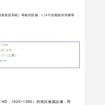
擬真視訊系統）等級的設備，
C20
不但能提供同樣等
0×768
AAC-LD
127
（公釐）
ˉ
m.tw
l HD
1920
1080
，
×
）的視訊會議設備，而