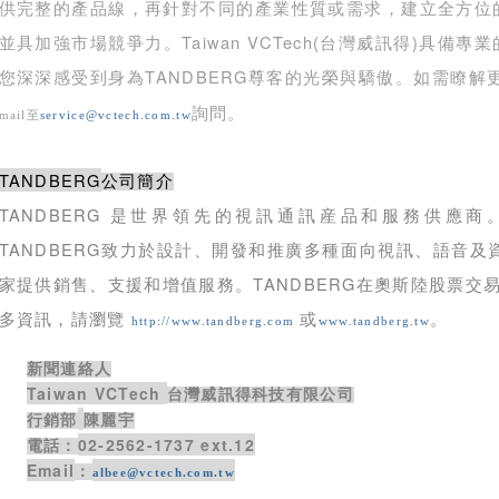
供完整的產品線，再針對不同的產業性質或需求，建立全方位
Taiwan VCTech(
)
並具加強市場競爭力。
台灣威訊得
具備專業
TANDBERG
您深深感受到身為
尊客的光榮與驕傲。如需瞭解
詢問。
mail
至
service@vctech.com.tw
TANDBERG
公司簡介
TANDBERG
是世界領先的視訊通訊産品和服務供應商
TANDBERG
致力於設計、開發和推廣多種面向視訊、語音及
TANDBERG
家提供銷售、支援和增值服務。
在奧斯陸股票交
多資訊，請瀏覽
或
。
http://www.tandberg.com
www.tandberg.tw
新聞連絡人
Taiwan VCTech
台灣威訊得科技有限公司
行銷部
陳麗宇
02-2562-1737 ext.12
電話：
Email
：
albee@vctech.com.tw