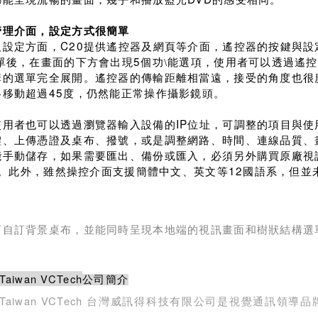
管理介面，設定方式很簡單
C20
及設定方面，
提供遙控器及網頁等介面，遙控器的按鍵與設
5
選單後，在畫面的下方會出現
個功\能選項，使用者可以透過遙
構的選單完全展開。遙控器的傳輸距離相當遠，接受的角度也很
45
各移動超過
度，仍然能正常操作攝影鏡頭。
IP
使用者也可以透過瀏覽器輸入設備的
位址，可調整的項目與使
體、上傳憑證及桌布、撥號，或是調整網路、時間、連線品質、
能手動儲存，如果需要匯出、備份或匯入，必須另外購買原廠視
12
。此外，雖然操控介面支援簡體中文、英文等
國語系，但並
可自訂背景桌布，並能同時呈現本地端的視訊畫面和樹狀結構選
Taiwan VCTech
公司簡介
Taiwan VCTech
台灣威訊得科技有限公司是視覺通訊領導品