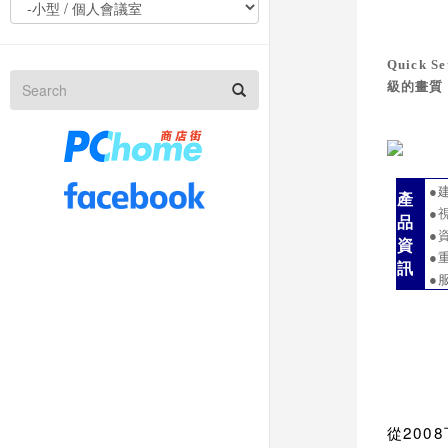
Quick Se
級的畫質
●
產
●
品
●
資
●
訊
●
2008
從