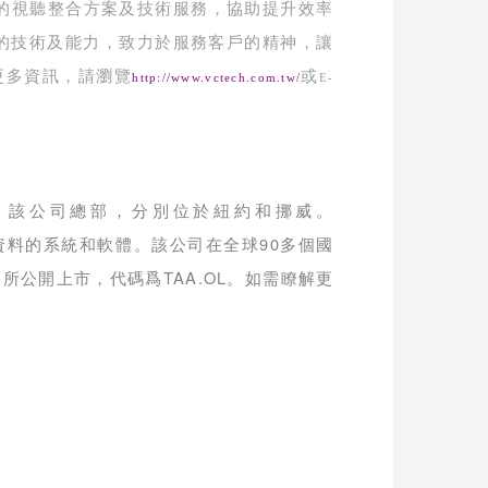
的視聽整合方案及技術服務，協助提升效率
的技術及能力，致力於服務客戶的精神，讓
更多資訊，請瀏覽
或
http://www.vctech.com.tw/
E-
。該公司總部，分別位於紐約和挪威。
90
資料的系統和軟體。該公司在全球
多個國
TAA.OL
易所公開上市，代碼爲
。如需瞭解更