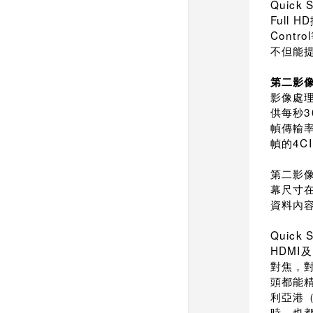
Quick 
Full HD
Control
不但能
第二影
影像處
3
供每秒
幀傳輸
4C
幀的
第二影
幕尺寸
資料內
Quick 
HDMI
及
對焦，
頭都能
利亞港
時，也