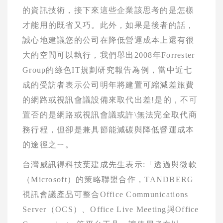
的資訊技術，接下來這些企業該思考的是怎樣
才能用的既省又巧。此外，如果是後者的話，
誠心地建議您的公司在降低營運成本上還有很
大的空間可以執行，我們舉出
2008
年
Forrester
Group
的
綠色
IT
規劃研究報告為例，當中近七
成的受訪者表示公司明年將建置可縮減差旅費
的網路或視訊會議設備來取代出差
!
是的，不可
置否的是網路或視訊會議或許\無法完全取代商
務行程，但卻是兼具節能減碳與降低營運成本
的途徑之ㄧ。
台灣威訊得科技
葉建成
先生表示
:
「透過與微軟
（
Microsoft
）的策略聯盟合作，
TANDBERG
視訊會議產品可整合
Office Communications
Server
（
OCS
）、
Office Live Meeting
與
Office