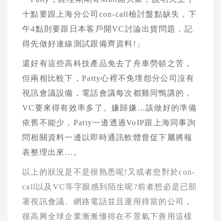
十點要跟上海分公司
con-call
檢討盤點缺失，下
午
4
點則要跟日本客戶開
VC
討論出貨問題，記
得先做好連線測試跟備齊資料
!
」
還好有這些高科技產品免去了舟車勞頓之苦，
但兩相比較下，
Patty
心裡不免埋怨分公司沒有
視訊會議設備，電話會議每次都雞同鴨講的，
VC
要來得有效率多了。嫌歸嫌
…
該做好的準備
依舊不能少，
Patty
一邊透過
VoIP
跟上海同事詢
問相關資料一邊以即時通訊軟體督促下屬將報
表整理出來
…
。
以上的狀況是不是很熟悉呢
!
又或者您對於
con-
call
以及
VC
等字眼感到陌生呢
?
前者想必是已部
署視訊會議、網路電話並且運用得當的公司，
很高興全球企業漸漸懂得在不景氣下善用這樣