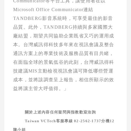
Communicator
等平台工具，讓使用者在以
Microsoft Office Communicator
連結
TANDBERG
影音系統時，可享受最佳的影音
品質。此外，
TANDBERG
持續與多家國際大
廠結盟，期望共同協助企業既省又巧的運用成
本。台灣威訊得科技多年來在視訊會議及整合
通訊方案上的專業技術及服務品質有目共睹，
在面臨全球的景氣低谷的此刻，台灣威訊得科
技建議
MIS
主動檢視視訊會議可降低哪些營運
成本，並將該調查呈上報告，相信所顯示的效
益將讓主管大呼值得。」
關於上述內容任何疑問與指教歡迎洽詢
Taiwan VCTech
客服專線
02-2562-1737
分機
12
陳小姐