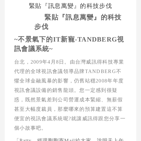
緊貼『訊息萬變』的科技步伐
緊貼『訊息萬變』的科技
步伐
~
不景氣下的
IT
新寵
-TANDBERG
視
訊會議系統
~
台北，
2009
年
4
月
8
日
。
由台灣威訊得科技專業
代理的全球視訊會議領導品牌
TANDBERG
不
懼全球金融風暴的影響，仍舊站穩
2008
年年度
視訊會議設備的銷售龍頭。您一定感到很疑
惑，既然景氣差到公司營運成本緊縮、無薪假
甚至大幅度裁員，那麼哪來的預算建置這不算
便宜的視訊會議系統呢
?
就讓威訊得跟您分享一
個小故事吧。
「
Patty
，經理剛剛寄
Mail
給大家，說明天上午